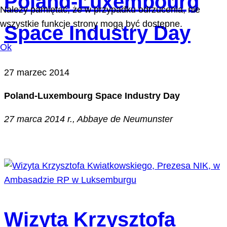
Poland-Luxembourg
Należy pamiętać, że w przypadku odrzucenia, nie
wszystkie funkcje strony mogą być dostępne.
Space Industry Day
Ok
27 marzec 2014
Poland-Luxembourg Space Industry Day
27 marca 2014 r., Abbaye de Neumunster
Wizyta Krzysztofa