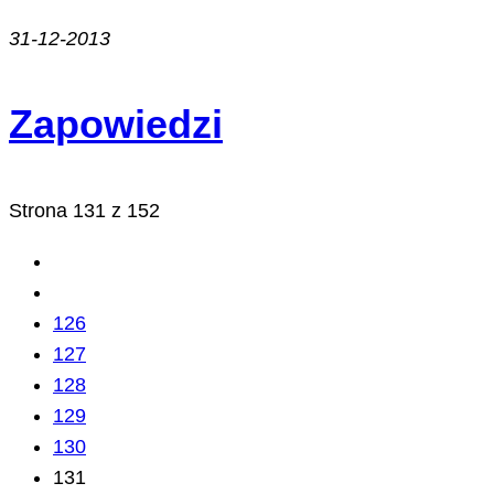
31-12-2013
Zapowiedzi
Strona 131 z 152
126
127
128
129
130
131