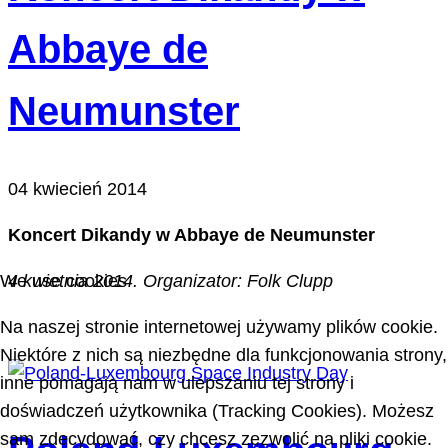
Abbaye de
Neumunster
04 kwiecień 2014
Koncert Dikandy w Abbaye de Neumunster
We use cookies
4 kwietnia 2014. Organizator: Folk Clupp
Na naszej stronie internetowej używamy plików cookie.
Niektóre z nich są niezbędne dla funkcjonowania strony,
inne pomagają nam w ulepszaniu tej strony i
doświadczeń użytkownika (Tracking Cookies). Możesz
sam zdecydować, czy chcesz zezwolić na pliki cookie.