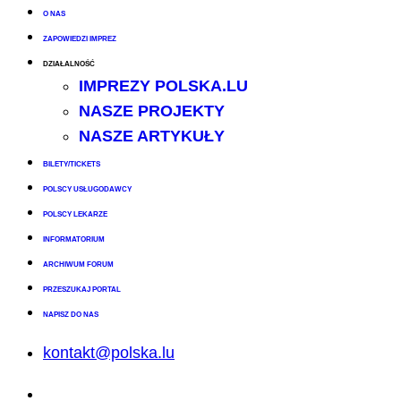
O NAS
ZAPOWIEDZI IMPREZ
DZIAŁALNOŚĆ
IMPREZY POLSKA.LU
NASZE PROJEKTY
NASZE ARTYKUŁY
BILETY/TICKETS
POLSCY USŁUGODAWCY
POLSCY LEKARZE
INFORMATORIUM
ARCHIWUM FORUM
PRZESZUKAJ PORTAL
NAPISZ DO NAS
kontakt@polska.lu