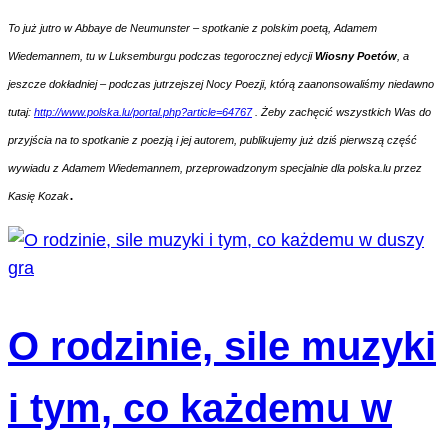
To już jutro w Abbaye de Neumunster – spotkanie z polskim poetą, Adamem
Wiedemannem, tu w Luksemburgu podczas tegorocznej edycji
Wiosny Poetów
, a
jeszcze dokładniej – podczas jutrzejszej Nocy Poezji, którą zaanonsowaliśmy niedawno
tutaj:
http://www.polska.lu/portal.php?article=64767
. Żeby zachęcić wszystkich Was do
przyjścia na to spotkanie z poezją i jej autorem, publikujemy już dziś pierwszą część
wywiadu z Adamem Wiedemannem, przeprowadzonym specjalnie dla polska.lu przez
.
Kasię Kozak
O rodzinie, sile muzyki
i tym, co każdemu w