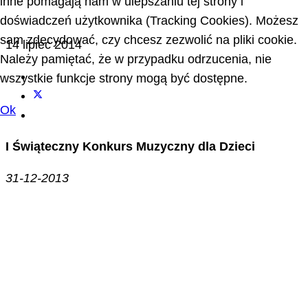
inne pomagają nam w ulepszaniu tej strony i
doświadczeń użytkownika (Tracking Cookies). Możesz
sam zdecydować, czy chcesz zezwolić na pliki cookie.
14 lipiec 2014
Należy pamiętać, że w przypadku odrzucenia, nie
wszystkie funkcje strony mogą być dostępne.
Ok
I Świąteczny Konkurs Muzyczny dla Dzieci
31-12-2013