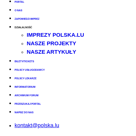
PORTAL
O NAS
ZAPOWIEDZI IMPREZ
DZIAŁALNOŚĆ
IMPREZY POLSKA.LU
NASZE PROJEKTY
NASZE ARTYKUŁY
BILETY/TICKETS
POLSCY USŁUGODAWCY
POLSCY LEKARZE
INFORMATORIUM
ARCHIWUM FORUM
PRZESZUKAJ PORTAL
NAPISZ DO NAS
kontakt@polska.lu