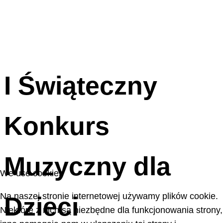
I Świąteczny
Konkurs
Muzyczny dla
We use cookies
Na naszej stronie internetowej używamy plików cookie.
Dzieci
Niektóre z nich są niezbędne dla funkcjonowania strony,