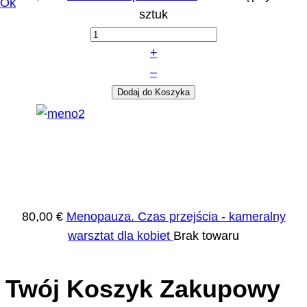
Ok
sztuk
+
–
Dodaj do Koszyka
80,00 €
Menopauza. Czas przejścia - kameralny
warsztat dla kobiet
Brak towaru
Twój Koszyk Zakupowy