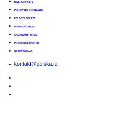
BILETY/TICKETS
POLSCY USŁUGODAWCY
POLSCY LEKARZE
INFORMATORIUM
ARCHIWUM FORUM
PRZESZUKAJ PORTAL
NAPISZ DO NAS
kontakt@polska.lu