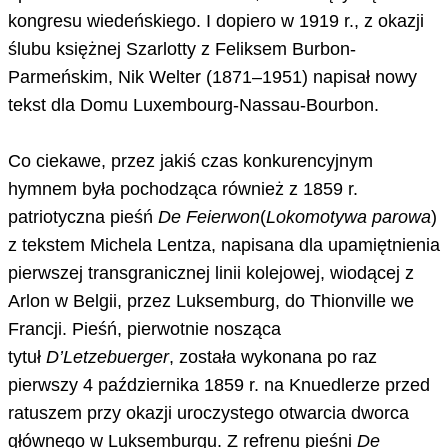
kongresu wiedeńskiego. I dopiero w 1919 r., z okazji
ślubu księżnej Szarlotty z Feliksem Burbon-
Parmeńskim, Nik Welter (1871–1951) napisał nowy
tekst dla Domu Luxembourg-Nassau-Bourbon.
Co ciekawe, przez jakiś czas konkurencyjnym
hymnem była pochodząca również z 1859 r.
patriotyczna pieśń
De Feierwon
(
Lokomotywa parowa
)
z tekstem Michela Lentza, napisana dla upamiętnienia
pierwszej transgranicznej linii kolejowej, wiodącej z
Arlon w Belgii, przez Luksemburg, do Thionville we
Francji. Pieśń, pierwotnie nosząca
tytuł
D’Letzebuerger
, została wykonana po raz
pierwszy 4 października 1859 r. na Knuedlerze przed
ratuszem przy okazji uroczystego otwarcia dworca
głównego w Luksemburgu. Z refrenu pieśni
De