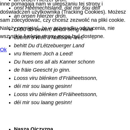
inne pomagają nam w ulepszaniu tej strony i
onst Heemechtsland, dat mir sou déif
doświadczeń użytkownika (Tracking Cookies). Możesz
an onsen Hierzer dron.
sam zdecydować, czy chcesz zezwolić na pliki cookie.
Należy pamiętać, że w przypadku odrzucenia, nie
O Du do uewen, deem seng Hand
wszystkie funkcje strony mogą być dostępne.
duerch d’Welt d’Natioune leet,
behitt Du d’Lëtzebuerger Land
Ok
vru friemem Joch a Leed!
Du hues ons all als Kanner schonn
de fräie Geescht jo ginn.
Looss viru blénken d’Fräiheetssonn,
déi mir sou laang gesinn!
Looss viru blénken d’Fräiheetssonn,
déi mir sou laang gesinn!
Nasza Ojczyzna