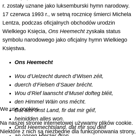
r. zostały uznane jako luksemburski hymn narodowy.
17 czerwca 1993 r., w setną rocznicę śmierci Michela
Lentza, podczas oficjalnych obchodów urodzin
Wielkiego Księcia,
Ons Heemecht
zyskała status
symbolu narodowego jako oficjalny hymn Wielkiego
Księstwa.
Ons Heemecht
Wou d’Uelzecht durech d’Wisen zéit,
duerch d’Fielsen d’Sauer brécht.
Wou d’Rief laanscht d’Musel dofteg bléit,
den Himmel Wäin ons mécht.
We use cookies
Dat ass onst Land, fir dat mir géif,
heinidden alles won.
Na naszej stronie internetowej używamy plików cookie.
Onst Heemechtsland, dat mir sou déif
Niektóre z nich są niezbędne dla funkcjonowania strony,
an onsen Hierzer dron,