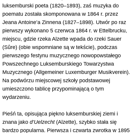
luksemburski poeta (1820–1893), zaś muzyka do
poematu została skomponowana w 1864 r. przez
Jeana Antoine’a Zinnena (1827–1898). Utwór po raz
pierwszy wykonano 5 czerwca 1864 r. w Ettelbrucku,
miejscu, gdzie rzeka Alzette wpada do rzeki Sauer
(Sûre) (obie wspomniane są w tekście), podczas
pierwszego festynu muzycznego nowopowstałego
Powszechnego Luksemburskiego Towarzystwa
Muzycznego (Allgemeiner Luxemburger Musikverein).
Na podwórzu miejscowej szkoły podstawowej
umieszczono tablicę przypominającą o tym
wydarzeniu.
Pieśń ta, opisująca piękno luksemburskiej ziemi i
znana jako
d’Uelzecht
(Alzette), szybko stała się
bardzo popularna. Pierwsza i czwarta zwrotka w 1895