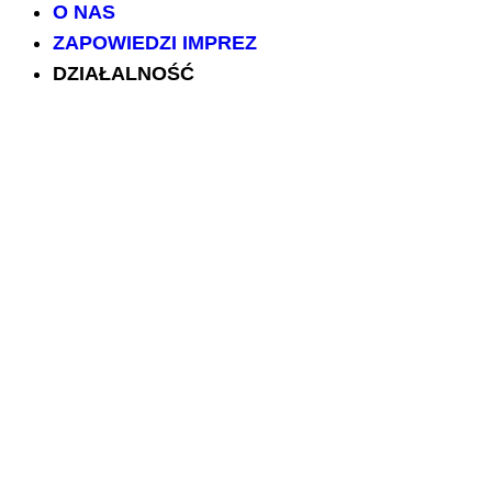
O NAS
ZAPOWIEDZI IMPREZ
DZIAŁALNOŚĆ
IMPREZY POLSKA.LU
NASZE PROJEKTY
NASZE ARTYKUŁY
BILETY/TICKETS
POLSCY USŁUGODAWCY
POLSCY LEKARZE
INFORMATORIUM
ARCHIWUM FORUM
PRZESZUKAJ PORTAL
NAPISZ DO NAS
kontakt@polska.lu