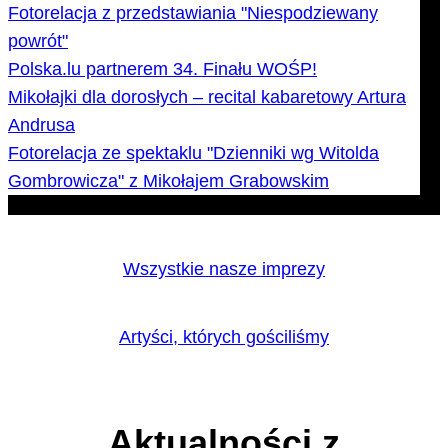
Fotorelacja z przedstawiania "Niespodziewany
powrót"
Polska.lu partnerem 34. Finału WOŚP!
Mikołajki dla dorosłych – recital kabaretowy Artura
Andrusa
Fotorelacja ze spektaklu "Dzienniki wg Witolda
Gombrowicza" z Mikołajem Grabowskim
Wszystkie nasze imprezy
Artyści, których gościliśmy
Aktualności z