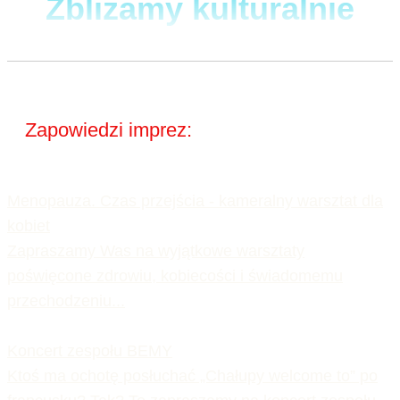
Zbliżamy
kulturalnie
Zapowiedzi imprez:
Menopauza. Czas przejścia - kameralny warsztat dla
kobiet
Zapraszamy Was na wyjątkowe warsztaty
poświęcone zdrowiu, kobiecości i świadomemu
przechodzeniu...
Koncert zespołu BEMY
Ktoś ma ochotę posłuchać „Chałupy welcome to” po