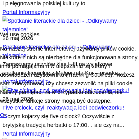
i pielęgnowania polskiej kultury to...
Portal Informacyjny
We use cookies
26 maj 2026
Spotkanie literackie dla dzieci - „Odkrywamy
Na naszej stronie internetowej używamy plików cookie.
tajemnice”
Niektóre z nich są niezbędne dla funkcjonowania strony,
Zapraszamy uczniów klas I–III na wyjątkowe
inne pomagają nam w ulepszaniu tej strony i
spotkanie literackie z Małgorzatą Kur – pisarką,...
doświadczeń użytkownika (Tracking Cookies). Możesz
Portal Informacyjny
sam zdecydować, czy chcesz zezwolić na pliki cookie.
Należy pamiętać, że w przypadku odrzucenia, nie
26 maj 2026
wszystkie funkcje strony mogą być dostępne.
Five o’clock, czyli reaktywacja idei podwieczorku!
Ok
Z czym kojarzy się five o’clock? Oczywiście z
brytyjską tradycją herbatki o 17:00… ale czy na...
Portal Informacyjny