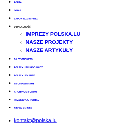
PORTAL
O NAS
ZAPOWIEDZI IMPREZ
DZIAŁALNOŚĆ
IMPREZY POLSKA.LU
NASZE PROJEKTY
NASZE ARTYKUŁY
BILETY/TICKETS
POLSCY USŁUGODAWCY
POLSCY LEKARZE
INFORMATORIUM
ARCHIWUM FORUM
PRZESZUKAJ PORTAL
NAPISZ DO NAS
kontakt@polska.lu