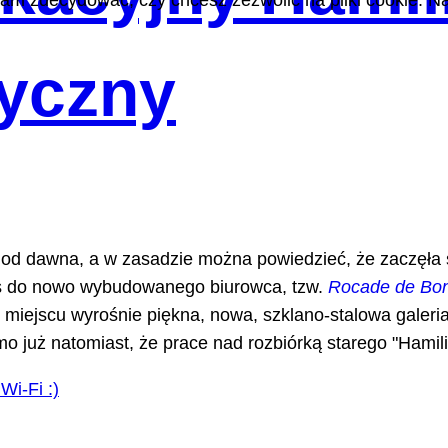
m zdecydować, czy chcesz zezwolić na pliki cookie. Na
yczny
ż od dawna, a w zasadzie można powiedzieć, że zaczęła s
ius do nowo wybudowanego biurowca, tzw.
Rocade de Bo
o miejscu wyrośnie piękna, nowa, szklano-stalowa galeri
 już natomiast, że prace nad rozbiórką starego "Hamili