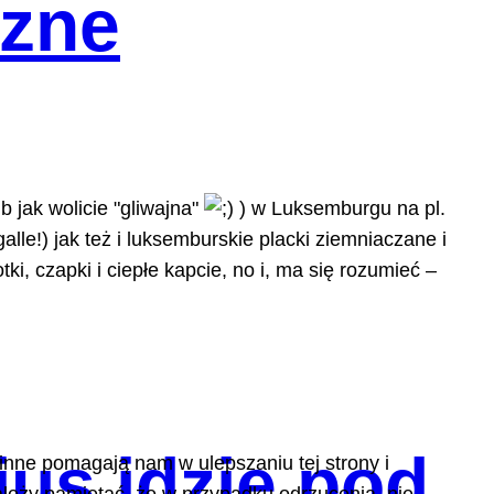
czne
 jak wolicie "gliwajna"
) w Luksemburgu na pl.
alle!) jak też i luksemburskie placki ziemniaczane i
, czapki i ciepłe kapcie, no i, ma się rozumieć –
us idzie pod
 inne pomagają nam w ulepszaniu tej strony i