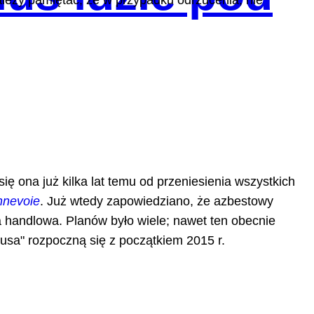
leży pamiętać, że w przypadku odrzucenia, nie
ię ona już kilka lat temu od przeniesienia wszystkich
nnevoie
. Już wtedy zapowiedziano, że azbestowy
a handlowa. Planów było wiele; nawet ten obecnie
usa" rozpoczną się z początkiem 2015 r.