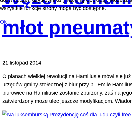
doświadczeń użytkownika (Tracking Cookies). Możesz sa
wszystkie funkcje strony mogą być dostępne.
młot pneumat
Ok
21 listopad 2014
O planach wielkiej rewolucji na Hamiliusie mówi się ju
urzędów gminy stołecznej z biur przy pl. Emile Hamil
biurowiec na Hamiliusie zostanie zburzony, zaś na jeg
zatwierdzony może ulec jeszcze modyfikacjom. Wiadomo