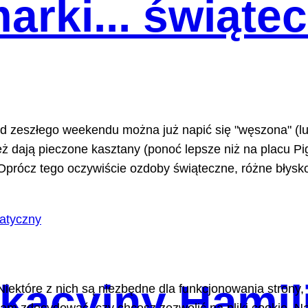
arki... świąte
d zeszłego weekendu można już napić się "węszona" (lub
eż dają pieczone kasztany (ponoć lepsze niż na placu Pig
rócz tego oczywiście ozdoby świąteczne, różne błyskotki
acyjny Hamili
Niektóre z nich są niezbędne dla funkcjonowania strony,