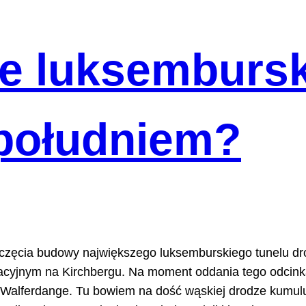
ie luksemburs
 południem?
poczęcia budowy największego luksemburskiego tunelu d
cyjnym na Kirchbergu. Na moment oddania tego odcinka 
 z Walferdange. Tu bowiem na dość wąskiej drodze kumuluj