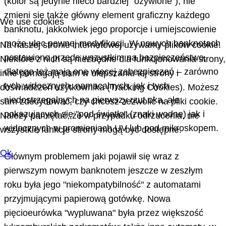
(kolor są jedynie nieco bardziej "ożywione"), nie
zmieni się także główny element graficzny każdego
We use cookies
banknotu, jakkolwiek jego proporcje i umiejscowienie
może ulec pewnej modyfikacji. W nowych banknotach
Na naszej stronie internetowej używamy plików cookie.
postawiono przede wszystkim na bezpieczeństwo,
Niektóre z nich są niezbędne dla funkcjonowania strony,
dlatego też mają one więcej zabezpieczeń – zarówno
inne pomagają nam w ulepszaniu tej strony i
tych widocznych, namacalnych, jak i tych
doświadczeń użytkownika (Tracking Cookies). Możesz
niedostrzegalnych na pierwszy rzut oka, ale
sam zdecydować, czy chcesz zezwolić na pliki cookie.
pokazujących się "pod światło" (znaki wodne) jak i
Należy pamiętać, że w przypadku odrzucenia, nie
widocznych w promieniach UV lub pod mikroskopem.
wszystkie funkcje strony mogą być dostępne.
Ok
Głównym problemem jaki pojawił się wraz z
pierwszym nowym banknotem jeszcze w zeszłym
roku była jego "niekompatybilność" z automatami
przyjmującymi papierową gotówkę. Nowa
pięcioeurówka "wypluwana" była przez większość