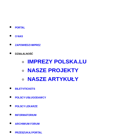
PORTAL
O NAS
ZAPOWIEDZI IMPREZ
DZIAŁALNOŚĆ
IMPREZY POLSKA.LU
NASZE PROJEKTY
NASZE ARTYKUŁY
BILETY/TICKETS
POLSCY USŁUGODAWCY
POLSCY LEKARZE
INFORMATORIUM
ARCHIWUM FORUM
PRZESZUKAJ PORTAL