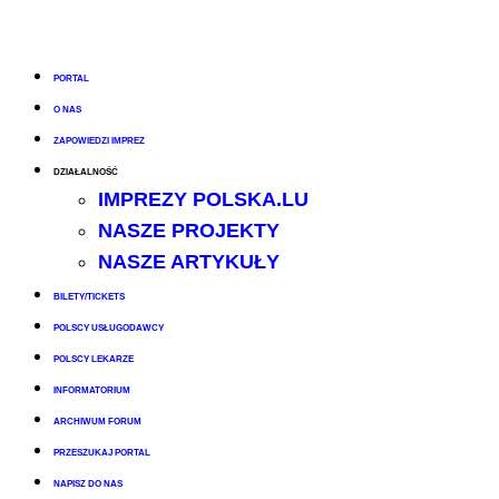
PORTAL
O NAS
ZAPOWIEDZI IMPREZ
DZIAŁALNOŚĆ
IMPREZY POLSKA.LU
NASZE PROJEKTY
NASZE ARTYKUŁY
BILETY/TICKETS
POLSCY USŁUGODAWCY
POLSCY LEKARZE
INFORMATORIUM
ARCHIWUM FORUM
PRZESZUKAJ PORTAL
NAPISZ DO NAS