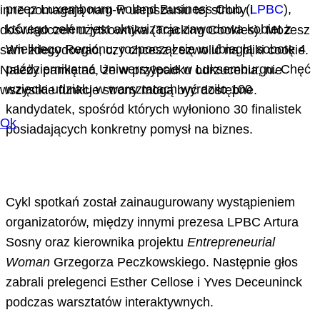
przez Luxembourg-Poland Business Club (
LPBC
),
inne pomagają nam w ulepszaniu tej strony i
którego celem jest aktywizacja zawodowa kobiet z
doświadczeń użytkownika (Tracking Cookies). Możesz
Wielkiego Regionu, rozpoczął się w ubiegłą sobotę 4
sam zdecydować, czy chcesz zezwolić na pliki cookie.
października na Uniwersytecie w Luksemburgu. Chęć
Należy pamiętać, że w przypadku odrzucenia, nie
wzięcia udziału w warsztatach wyraziło 100
wszystkie funkcje strony mogą być dostępne.
kandydatek, spośród których wyłoniono 30 finalistek
Ok
posiadających konkretny pomysł na biznes.
Cykl spotkań został zainaugurowany wystąpieniem
organizatorów, między innymi prezesa LPBC Artura
Sosny oraz kierownika projektu
Entrepreneurial
Woman
Grzegorza Peczkowskiego. Następnie głos
zabrali prelegenci Esther Cellose i Yves Deceuninck
podczas warsztatów interaktywnych.