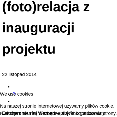
(foto)relacja z
inauguracji
projektu
22 listopad 2014
We use cookies
Na naszej stronie internetowej używamy plików cookie.
Entrepreneurial Woman
– projekt organizowany
Niektóre z nich są niezbędne dla funkcjonowania strony,