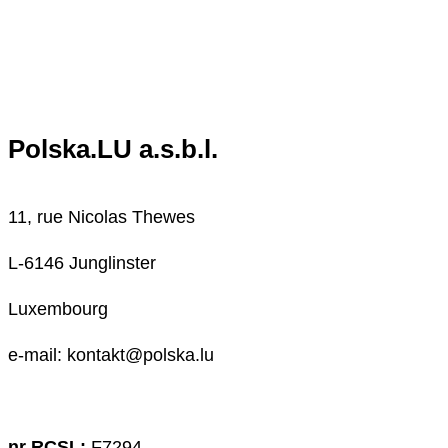
Polska.LU a.s.b.l.
11, rue Nicolas Thewes
L-6146 Junglinster
Luxembourg
e-mail: kontakt@polska.lu
nr RCSL:
F7294