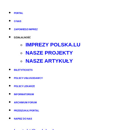
PORTAL
O NAS
ZAPOWIEDZI IMPREZ
DZIAŁALNOŚĆ
IMPREZY POLSKA.LU
NASZE PROJEKTY
NASZE ARTYKUŁY
BILETY/TICKETS
POLSCY USŁUGODAWCY
POLSCY LEKARZE
INFORMATORIUM
ARCHIWUM FORUM
PRZESZUKAJ PORTAL
NAPISZ DO NAS