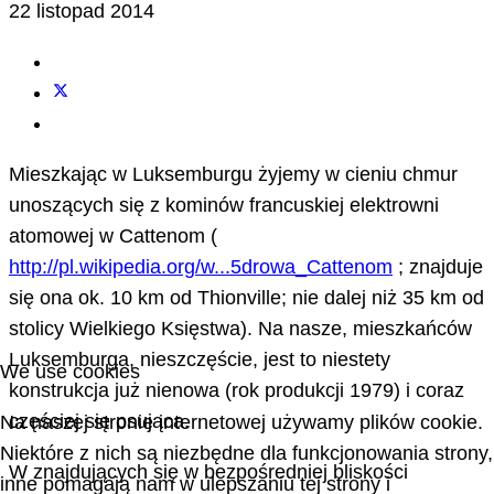
22 listopad 2014
Mieszkając w Luksemburgu żyjemy w cieniu chmur
unoszących się z kominów francuskiej elektrowni
atomowej w Cattenom (
http://pl.wikipedia.org/w...5drowa_Cattenom
; znajduje
się ona ok. 10 km od Thionville; nie dalej niż 35 km od
stolicy Wielkiego Księstwa). Na nasze, mieszkańców
Luksemburga, nieszczęście, jest to niestety
We use cookies
konstrukcja już nienowa (rok produkcji 1979) i coraz
częściej się psująca.
Na naszej stronie internetowej używamy plików cookie.
Niektóre z nich są niezbędne dla funkcjonowania strony,
W znajdujących się w bezpośredniej bliskości
inne pomagają nam w ulepszaniu tej strony i