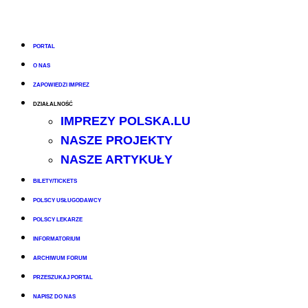
PORTAL
O NAS
ZAPOWIEDZI IMPREZ
DZIAŁALNOŚĆ
IMPREZY POLSKA.LU
NASZE PROJEKTY
NASZE ARTYKUŁY
BILETY/TICKETS
POLSCY USŁUGODAWCY
POLSCY LEKARZE
INFORMATORIUM
ARCHIWUM FORUM
PRZESZUKAJ PORTAL
NAPISZ DO NAS