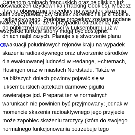
Cattenom gminach francuskich oraz belgijskich już
doświadczeń użytkownika (Tracking Cookies). Możesz
dawno obowiązują procedury na wypadek skażenia
sam zdecydować, czy chcesz zezwolić na pliki cookie.
radioaktywnego. Podobne procedury zostaną podane
Należy pamiętać, że w przypadku odrzucenia, nie
do publicznej wiadomości w Luksemburgu już w
wszystkie funkcje strony mogą być dostępne.
dniach najbliższych. Planuje się stworzenie planu
ewakuacji południowych rejonów kraju na wypadek
Ok
skażenia radioaktywnego oraz utworzenie ośrodków
dla ewakuowanej ludności w Redange, Echternach,
Hosingen oraz w miastach Nordstadu. Także w
najbliższych dniach powinny pojawić się w
luksemburskich aptekach darmowe pigułki
zawierające jod. Preparat ten w normalnych
warunkach nie powinien być przyjmowany; jednak w
momencie skażenia radioaktywnego jego przyjęcie
może zapobiec skażeniu tarczycy (która do swojego
normalnego funkcjonowania potrzebuje tego