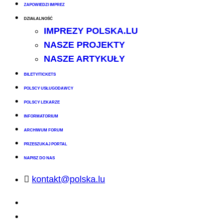
ZAPOWIEDZI IMPREZ
DZIAŁALNOŚĆ
IMPREZY POLSKA.LU
NASZE PROJEKTY
NASZE ARTYKUŁY
BILETY/TICKETS
POLSCY USŁUGODAWCY
POLSCY LEKARZE
INFORMATORIUM
ARCHIWUM FORUM
PRZESZUKAJ PORTAL
NAPISZ DO NAS
kontakt@polska.lu