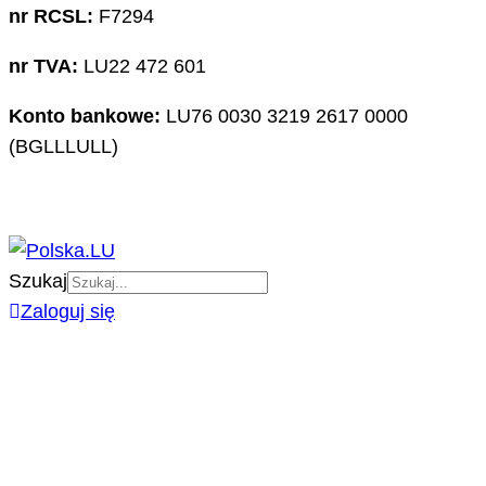
nr RCSL:
F7294
nr TVA:
LU22 472 601
Konto bankowe:
LU76 0030 3219 2617 0000
(BGLLLULL)
Szukaj
Zaloguj się
PORTAL
O NAS
ZAPOWIEDZI IMPREZ
DZIAŁALNOŚĆ
IMPREZY POLSKA.LU