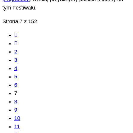
tym Festiwalu.
Strona 7 z 152
2
3
4
5
6
7
8
9
10
11