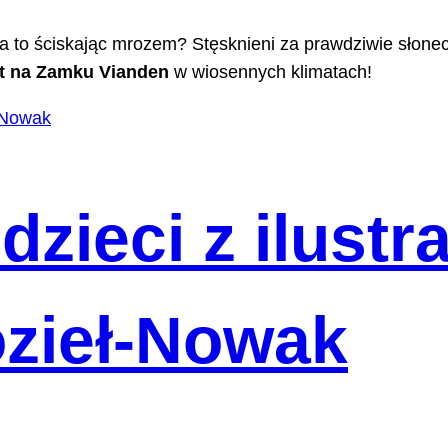
a to ściskając mrozem? Stęsknieni za prawdziwie słone
ert na Zamku Vianden
w wiosennych klimatach!
dzieci z ilustr
zieł-Nowak