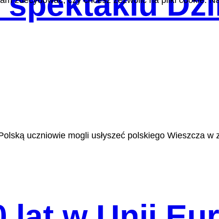
 spektaklu Dzi
m zdecydować, czy chcesz zezwolić na pliki cookie. Na
Polską uczniowie mogli usłyszeć polskiego Wieszcza w z
lat w Unii Eur