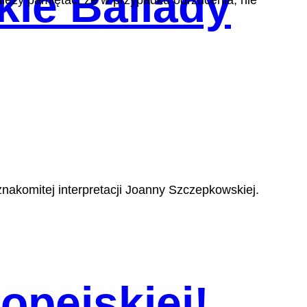
kie Ballady
leży pamiętać, że w przypadku odrzucenia, nie
nakomitej interpretacji Joanny Szczepkowskiej.
opejskiej!