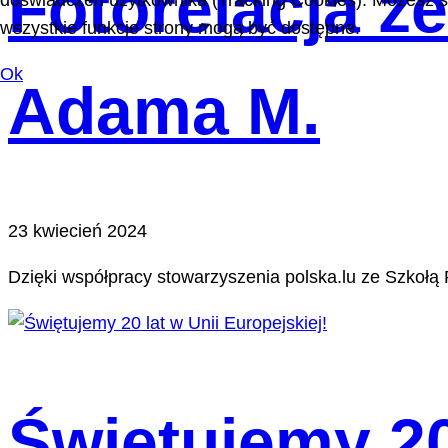
Fotorelacja ze
doświadczeń użytkownika (Tracking Cookies). Możesz sa
wszystkie funkcje strony mogą być dostępne.
Ok
Adama M.
23 kwiecień 2024
Dzięki współpracy stowarzyszenia polska.lu ze Szkołą 
Świętujemy 20 