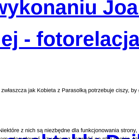
wykonaniu Jo
j - fotorelacj
 zwłaszcza jak Kobieta z Parasolką potrzebuje ciszy, b
Niektóre z nich są niezbędne dla funkcjonowania strony,