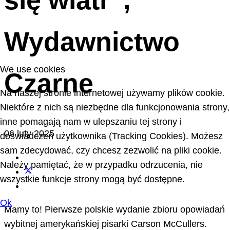
się wiatr”,
Wydawnictwo
We use cookies
Czarne
Na naszej stronie internetowej używamy plików cookie.
Niektóre z nich są niezbędne dla funkcjonowania strony,
inne pomagają nam w ulepszaniu tej strony i
06 luty 2025
doświadczeń użytkownika (Tracking Cookies). Możesz
sam zdecydować, czy chcesz zezwolić na pliki cookie.
Należy pamiętać, że w przypadku odrzucenia, nie
wszystkie funkcje strony mogą być dostępne.
Ok
Mamy to! Pierwsze polskie wydanie zbioru opowiadań
wybitnej amerykańskiej pisarki Carson McCullers.