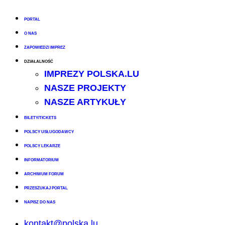
PORTAL
O NAS
ZAPOWIEDZI IMPREZ
DZIAŁALNOŚĆ
IMPREZY POLSKA.LU
NASZE PROJEKTY
NASZE ARTYKUŁY
BILETY/TICKETS
POLSCY USŁUGODAWCY
POLSCY LEKARZE
INFORMATORIUM
ARCHIWUM FORUM
PRZESZUKAJ PORTAL
NAPISZ DO NAS
kontakt@polska.lu