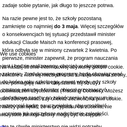
zadaje sobie pytanie, jak długo to jeszcze potrwa.
Na razie pewne jest to, że szkoły pozostaną
zamknięte co najmniej
do 3 maja
. Więcej szczegółów
o konsekwencjach tej sytuacji przedstawił minister
edukacji Claude Maisch na konferencji prasowej,
która odbyła się w miniony czwartek 2 kwietnia. Po
We use cookies
pierwsze, minister zapewnił, że program nauczania
jest i będzie realizowany, chociaż w okrojonym
Na naszej stronie internetowej używamy plików cookie.
zakresie. Zredukowane programy będą obowiązywać
Niektóre z nich są niezbędne dla funkcjonowania strony,
do końca roku szkolnego, nawet wtedy, gdy szkoły
inne pomagają nam w ulepszaniu tej strony i
zostaną otwarte. Minister obiecał przeznaczyć
doświadczeń użytkownika (Tracking Cookies). Możesz
dodatkowe zasoby po zakończeniu kryzysu, m.in.
sam zdecydować, czy chcesz zezwolić na pliki cookie.
wzmocnić kadrę nauczycielską, aby umożliwić
Należy pamiętać, że w przypadku odrzucenia, nie
uczniom jak najszybsze nadrobienie zaległości.
wszystkie funkcje strony mogą być dostępne.
Na tę chwilę ministerstwo nie widzi potrzeby