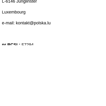
L-6146 Junglinster
Luxembourg
e-mail: kontakt@polska.lu
nr RCSL:
F7294
nr TVA:
LU22 472 601
Konto bankowe:
LU76 0030 3219 2617 0000
(BGLLLULL)
Szukaj