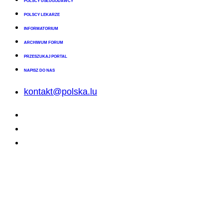
POLSCY USŁUGODAWCY
POLSCY LEKARZE
INFORMATORIUM
ARCHIWUM FORUM
PRZESZUKAJ PORTAL
NAPISZ DO NAS
kontakt@polska.lu