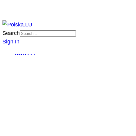
Search
Sign In
PORTAL
O NAS
ZAPOWIEDZI IMPREZ
DZIAŁALNOŚĆ
IMPREZY POLSKA.LU
NASZE PROJEKTY
NASZE ARTYKUŁY
BILETY/TICKETS
POLSCY USŁUGODAWCY
POLSCY LEKARZE