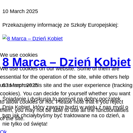
10 March 2025
Przekazujemy informację ze Szkoły Europejskiej:
We use cookies
8 Marca – Dzień Kobiet
We use cookies on our website. Some of them are
essential for the operation of the site, while others help
us to improve this site and the user experience (tracking
03 March 2025
cookies). You can decide for yourself whether you want
Śniadanie i dyskusja to pomysł na dobry początek
to allow cookies or not. Please note that if you reject
Dnia Kobiet, który zawsze budzi w wielu z nas myśl o
them, you may not be able to use all the functionalities
tym jak chciałybyśmy być traktowane na co dzień, a
of the site.
nie tylko od święta!
Ok