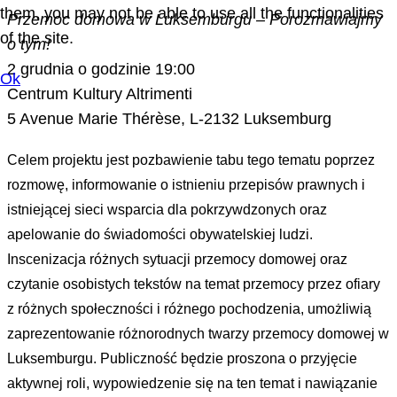
them, you may not be able to use all the functionalities
Przemoc domowa w Luksemburgu – Porozmawiajmy
of the site.
o tym!
2 grudnia o godzinie 19:00
Ok
Centrum Kultury Altrimenti
5 Avenue Marie Thérèse, L-2132 Luksemburg
Celem projektu jest pozbawienie tabu tego tematu poprzez
rozmowę, informowanie o istnieniu przepisów prawnych i
istniejącej sieci wsparcia dla pokrzywdzonych oraz
apelowanie do świadomości obywatelskiej ludzi.
Inscenizacja różnych sytuacji przemocy domowej oraz
czytanie osobistych tekstów na temat przemocy przez ofiary
z różnych społeczności i różnego pochodzenia, umożliwią
zaprezentowanie różnorodnych twarzy przemocy domowej w
Luksemburgu. Publiczność będzie proszona o przyjęcie
aktywnej roli, wypowiedzenie się na ten temat i nawiązanie