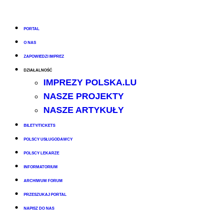
PORTAL
O NAS
ZAPOWIEDZI IMPREZ
DZIAŁALNOŚĆ
IMPREZY POLSKA.LU
NASZE PROJEKTY
NASZE ARTYKUŁY
BILETY/TICKETS
POLSCY USŁUGODAWCY
POLSCY LEKARZE
INFORMATORIUM
ARCHIWUM FORUM
PRZESZUKAJ PORTAL
NAPISZ DO NAS