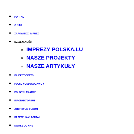
PORTAL
O NAS
ZAPOWIEDZI IMPREZ
DZIAŁALNOŚĆ
IMPREZY POLSKA.LU
NASZE PROJEKTY
NASZE ARTYKUŁY
BILETY/TICKETS
POLSCY USŁUGODAWCY
POLSCY LEKARZE
INFORMATORIUM
ARCHIWUM FORUM
PRZESZUKAJ PORTAL
NAPISZ DO NAS