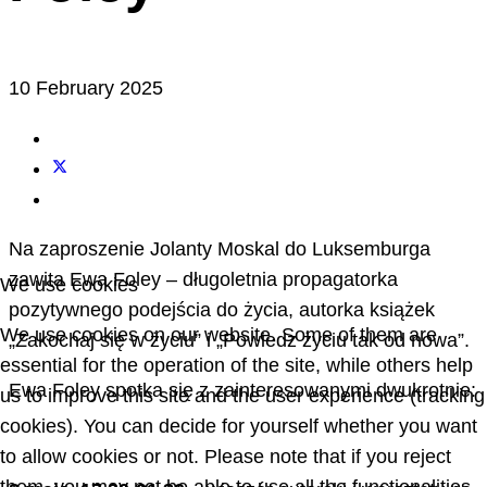
10 February 2025
Na zaproszenie Jolanty Moskal do Luksemburga
zawita Ewa Foley – długoletnia propagatorka
We use cookies
pozytywnego podejścia do życia, autorka książek
We use cookies on our website. Some of them are
„Zakochaj się w życiu” i „Powiedz życiu tak od nowa”.
essential for the operation of the site, while others help
Ewa Foley spotka się z zainteresowanymi dwukrotnie:
us to improve this site and the user experience (tracking
cookies). You can decide for yourself whether you want
to allow cookies or not. Please note that if you reject