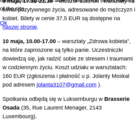
them, you may not be able to use all the functionalities
8 maja, 17.30-21.30
– wieczór autorski i warsztaty na
of the site.
temat pozytywnego życia, adresowane do mężczyzn i
kobiet. Bilety w cenie 37,5 EUR są dostępne na
Ok
naszej stronie
.
10 maja, 10.00-17.00
– warsztaty „Zdrowa kobieta”,
na które zaproszone są tylko panie. Uczestniczki
dowiedzą się, jak radzić sobie ze stresem i traumami
w codziennym życiu. Koszt udziału w warsztatach:
160 EUR (zgłoszenia i płatność u p. Jolanty Moskal
pod adresem
jolanta3107@gmail.com
).
Spotkania odbędą się w Luksemburgu w
Brasserie
Osada
(35, Rue Laurent Menager, 2143
Luxembourg).