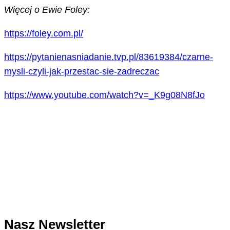
Więcej o Ewie Foley:
https://foley.com.pl/
https://pytanienasniadanie.tvp.pl/83619384/czarne-
mysli-czyli-jak-przestac-sie-zadreczac
https://www.youtube.com/watch?v=_K9g08N8fJo
Nasz Newsletter