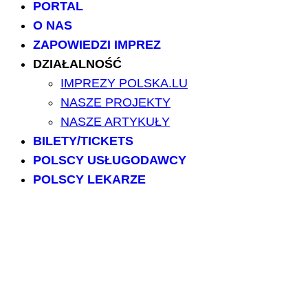
PORTAL
O NAS
ZAPOWIEDZI IMPREZ
DZIAŁALNOŚĆ
IMPREZY POLSKA.LU
NASZE PROJEKTY
NASZE ARTYKUŁY
BILETY/TICKETS
POLSCY USŁUGODAWCY
POLSCY LEKARZE
INFORMATORIUM
ARCHIWUM FORUM
PRZESZUKAJ PORTAL
NAPISZ DO NAS
kontakt@polska.lu