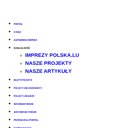
PORTAL
O NAS
ZAPOWIEDZI IMPREZ
DZIAŁALNOŚĆ
IMPREZY POLSKA.LU
NASZE PROJEKTY
NASZE ARTYKUŁY
BILETY/TICKETS
POLSCY USŁUGODAWCY
POLSCY LEKARZE
INFORMATORIUM
ARCHIWUM FORUM
PRZESZUKAJ PORTAL