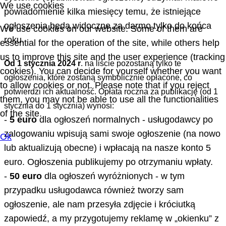
We use cookies
powiadomienie kilka miesięcy temu, że istniejące
ogłoszenia będą widoczne za darmo tylko do końca
We use cookies on our website. Some of them are
roku.
essential for the operation of the site, while others help
us to improve this site and the user experience (tracking
Od 1 stycznia 2024 r
. na liście pozostaną tylko te
cookies). You can decide for yourself whether you want
ogłoszenia, które zostaną symbolicznie opłacone, co
to allow cookies or not. Please note that if you reject
potwierdzi ich aktualność. Opłata roczna za publikację (od 1
them, you may not be able to use all the functionalities
stycznia do 1 stycznia) wynosi:
of the site.
-
5 euro
dla ogłoszeń normalnych - usługodawcy po
zalogowaniu wpisują sami swoje ogłoszenie (na nowo
Ok
lub aktualizują obecne) i wpłacają na nasze konto 5
euro. Ogłoszenia publikujemy po otrzymaniu wpłaty.
-
50 euro
dla ogłoszeń wyróżnionych - w tym
przypadku usługodawca również tworzy sam
ogłoszenie, ale nam przesyła zdjęcie i króciutką
zapowiedź, a my przygotujemy reklamę w „okienku” z