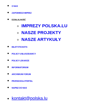
O NAS
ZAPOWIEDZI IMPREZ
DZIAŁALNOŚĆ
IMPREZY POLSKA.LU
NASZE PROJEKTY
NASZE ARTYKUŁY
BILETY/TICKETS
POLSCY USŁUGODAWCY
POLSCY LEKARZE
INFORMATORIUM
ARCHIWUM FORUM
PRZESZUKAJ PORTAL
NAPISZ DO NAS
kontakt@polska.lu