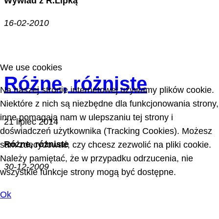
Wywiad z R.Lipką
16-02-2010
We use cookies
Różne, różniste
Na naszej stronie internetowej używamy plików cookie.
Niektóre z nich są niezbędne dla funkcjonowania strony,
inne pomagają nam w ulepszaniu tej strony i
21 lipiec 2014
doświadczeń użytkownika (Tracking Cookies). Możesz
Różne, różniste
sam zdecydować, czy chcesz zezwolić na pliki cookie.
Należy pamiętać, że w przypadku odrzucenia, nie
30-12-2009
wszystkie funkcje strony mogą być dostępne.
Ok