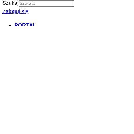
Szukaj
Zaloguj się
PORTAL
O NAS
ZAPOWIEDZI IMPREZ
DZIAŁALNOŚĆ
IMPREZY POLSKA.LU
NASZE PROJEKTY
NASZE ARTYKUŁY
BILETY/TICKETS
POLSCY USŁUGODAWCY
POLSCY LEKARZE
INFORMATORIUM
ARCHIWUM FORUM
PRZESZUKAJ PORTAL
NAPISZ DO NAS