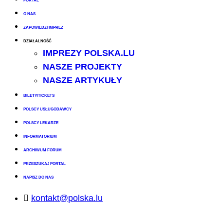
PORTAL
O NAS
ZAPOWIEDZI IMPREZ
DZIAŁALNOŚĆ
IMPREZY POLSKA.LU
NASZE PROJEKTY
NASZE ARTYKUŁY
BILETY/TICKETS
POLSCY USŁUGODAWCY
POLSCY LEKARZE
INFORMATORIUM
ARCHIWUM FORUM
PRZESZUKAJ PORTAL
NAPISZ DO NAS
kontakt@polska.lu