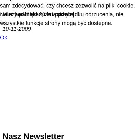
sam zdecydować, czy chcesz zezwolić na pliki cookie.
Należy pamiętać, że w przypadku odrzucenia, nie
Mur berliński 20 lat później
wszystkie funkcje strony mogą być dostępne.
10-11-2009
Ok
Nasz Newsletter