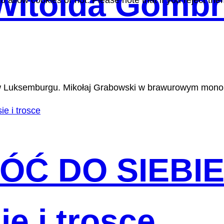
 Witolda Gomb
 allow cookies or not. Please note that if you reject them
w Luksemburgu. Mikołaj Grabowski w brawurowym monolo
Ć DO SIEBIE -
ie i trosce