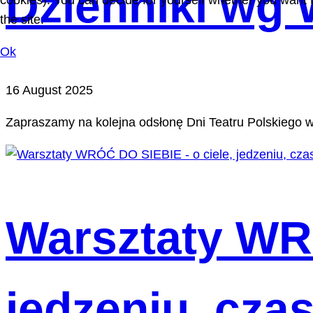
Dzienniki wg
cookies). You can decide for yourself whether you want to
the site.
Ok
16 August 2025
Zapraszamy na kolejna odsłonę Dni Teatru Polskiego 
Warsztaty WRÓ
jedzeniu, czas