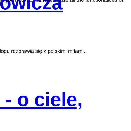
rowicza
, you may not be able to use all the functionalities of
gu rozprawia się z polskimi mitami.
 o ciele,