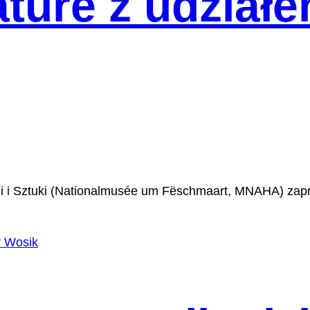
ture z udział
ii i Sztuki (Nationalmusée um Fëschmaart, MNAHA) zap