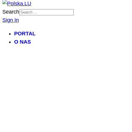
Search
Sign In
PORTAL
O NAS
ZAPOWIEDZI IMPREZ
DZIAŁALNOŚĆ
IMPREZY POLSKA.LU
NASZE PROJEKTY
NASZE ARTYKUŁY
BILETY/TICKETS
POLSCY USŁUGODAWCY
POLSCY LEKARZE
INFORMATORIUM
ARCHIWUM FORUM