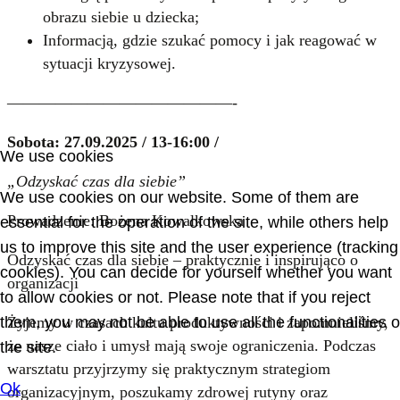
obrazu siebie u dziecka;
Informacją, gdzie szukać pomocy i jak reagować w
sytuacji kryzysowej.
——————————————-
Sobota: 27.09.2025 / 13-16:00 /
We use cookies
„Odzyskać czas dla siebie”
We use cookies on our website. Some of them are
Prowadzenie: Bożena Kowalkowska
essential for the operation of the site, while others help
us to improve this site and the user experience (tracking
Odzyskać czas dla siebie – praktycznie i inspirująco o
cookies). You can decide for yourself whether you want
organizacji
to allow cookies or not. Please note that if you reject
them, you may not be able to use all the functionalities o
Żyjemy w czasach kultu produktywności i zapomnieliśmy,
że nasze ciało i umysł mają swoje ograniczenia. Podczas
the site.
warsztatu przyjrzymy się praktycznym strategiom
Ok
organizacyjnym, poszukamy zdrowej rutyny oraz