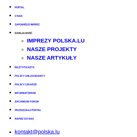
PORTAL
O NAS
ZAPOWIEDZI IMPREZ
DZIAŁALNOŚĆ
IMPREZY POLSKA.LU
NASZE PROJEKTY
NASZE ARTYKUŁY
BILETY/TICKETS
POLSCY USŁUGODAWCY
POLSCY LEKARZE
INFORMATORIUM
ARCHIWUM FORUM
PRZESZUKAJ PORTAL
NAPISZ DO NAS
kontakt@polska.lu