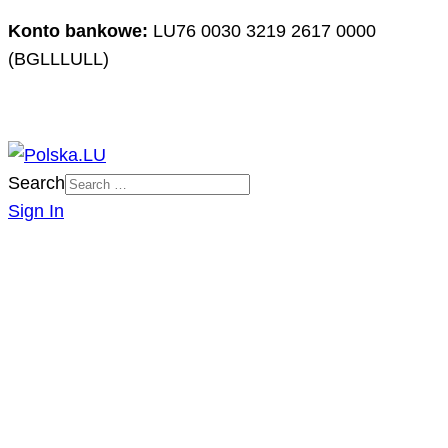
Konto bankowe:
LU76 0030 3219 2617 0000
(BGLLLULL)
Search
Sign In
PORTAL
O NAS
ZAPOWIEDZI IMPREZ
DZIAŁALNOŚĆ
IMPREZY POLSKA.LU
NASZE PROJEKTY
NASZE ARTYKUŁY