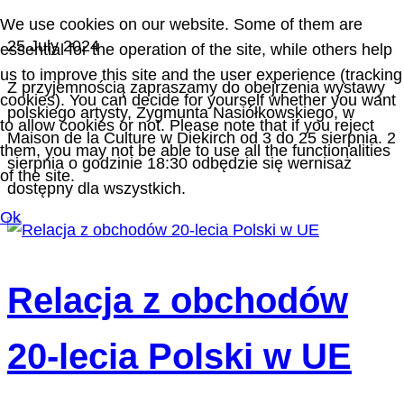
We use cookies on our website. Some of them are
25 July 2024
essential for the operation of the site, while others help
us to improve this site and the user experience (tracking
Z przyjemnością zapraszamy do obejrzenia wystawy
cookies). You can decide for yourself whether you want
polskiego artysty, Zygmunta Nasiółkowskiego, w
to allow cookies or not. Please note that if you reject
Maison de la Culture w Diekirch od 3 do 25 sierpnia. 2
them, you may not be able to use all the functionalities
sierpnia o godzinie 18:30 odbędzie się wernisaż
of the site.
dostępny dla wszystkich.
Ok
Relacja z obchodów
20-lecia Polski w UE