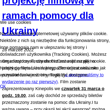
projekcję filmową w
ramach pomocy dla
We use cookies
Ukrainy
Na naszej stronie internetowej używamy plików cookie.
Niektóre z nich są niezbędne dla funkcjonowania strony,
inne pomagają nam w ulepszaniu tej strony i
28 marzec 2022
doświadczeń użytkownika (Tracking Cookies). Możesz
sam zdecydować, czy chcesz zezwolić na pliki cookie.
Organizatorzy Festiwalu CinEast zapraszają na
Należy pamiętać, że w przypadku odrzucenia, nie
projekcję filmu ukraińskiego
Ziemia jest niebieska jak
wszystkie funkcje strony mogą być dostępne.
pomarańcza
w reż. Iriny Tsylik (t
u anonsowaliśmy to
wydarzenie po raz pierwszy)
. Film zostanie
Ok
zaprezentowany Kinepolis we
czwartek 31 marca o
godz. 19.00
, zaś cały dochód ze sprzedaży biletów
przeznaczony zostanie na pomoc dla Ukrainy.I tu
ważna uwaga – przy okazji tej akcji wesprzeć można