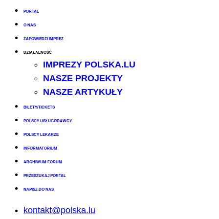
PORTAL
O NAS
ZAPOWIEDZI IMPREZ
DZIAŁALNOŚĆ
IMPREZY POLSKA.LU
NASZE PROJEKTY
NASZE ARTYKUŁY
BILETY/TICKETS
POLSCY USŁUGODAWCY
POLSCY LEKARZE
INFORMATORIUM
ARCHIWUM FORUM
PRZESZUKAJ PORTAL
NAPISZ DO NAS
kontakt@polska.lu