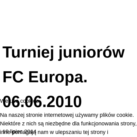
Turniej juniorów
FC Europa.
06.06.2010
We use cookies
Na naszej stronie internetowej używamy plików cookie.
Niektóre z nich są niezbędne dla funkcjonowania strony,
19 lipiec 2014
inne pomagają nam w ulepszaniu tej strony i