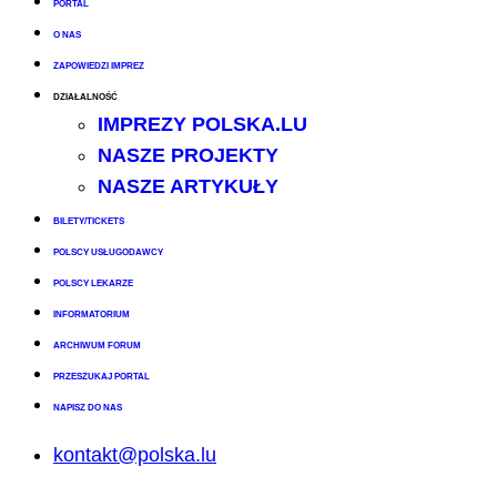
PORTAL
O NAS
ZAPOWIEDZI IMPREZ
DZIAŁALNOŚĆ
IMPREZY POLSKA.LU
NASZE PROJEKTY
NASZE ARTYKUŁY
BILETY/TICKETS
POLSCY USŁUGODAWCY
POLSCY LEKARZE
INFORMATORIUM
ARCHIWUM FORUM
PRZESZUKAJ PORTAL
NAPISZ DO NAS
kontakt@polska.lu