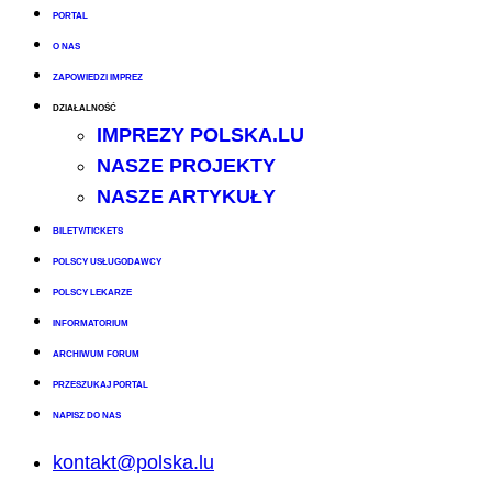
PORTAL
O NAS
ZAPOWIEDZI IMPREZ
DZIAŁALNOŚĆ
IMPREZY POLSKA.LU
NASZE PROJEKTY
NASZE ARTYKUŁY
BILETY/TICKETS
POLSCY USŁUGODAWCY
POLSCY LEKARZE
INFORMATORIUM
ARCHIWUM FORUM
PRZESZUKAJ PORTAL
NAPISZ DO NAS
kontakt@polska.lu