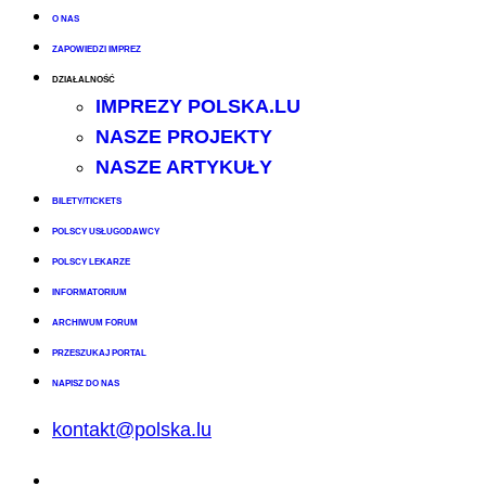
O NAS
ZAPOWIEDZI IMPREZ
DZIAŁALNOŚĆ
IMPREZY POLSKA.LU
NASZE PROJEKTY
NASZE ARTYKUŁY
BILETY/TICKETS
POLSCY USŁUGODAWCY
POLSCY LEKARZE
INFORMATORIUM
ARCHIWUM FORUM
PRZESZUKAJ PORTAL
NAPISZ DO NAS
kontakt@polska.lu