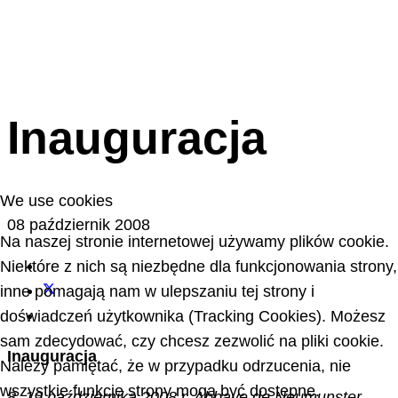
Inauguracja
We use cookies
08 październik 2008
Na naszej stronie internetowej używamy plików cookie.
Niektóre z nich są niezbędne dla funkcjonowania strony,
inne pomagają nam w ulepszaniu tej strony i
doświadczeń użytkownika (Tracking Cookies). Możesz
sam zdecydować, czy chcesz zezwolić na pliki cookie.
Inauguracja
Należy pamiętać, że w przypadku odrzucenia, nie
wszystkie funkcje strony mogą być dostępne.
8–19 października 2008 r. Abbaye de Neumunster