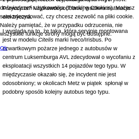
doświadczeń użytkownika (Tracking Cookies). Możesz
Przyczyna? Najprawdopodobniej wadliwa instalacja
sam zdecydować, czy chcesz zezwolić na pliki cookie.
elektryczna.
Należy pamiętać, że w przypadku odrzucenia, nie
I wygląda na to, że taka, która seryjnie montowana
wszystkie funkcje strony mogą być dostępne.
jest w modelu
Citelis
marki Iveco/Irisbus. Po
Ok
czwartkowym pożarze jednego z autobusów w
centrum Luksemburga AVL zdecydował o wycofaniu z
eksploatacji wszystkich 14 pojazdów tego typu. W
międzyczasie okazało się, że incydent nie jest
odosobniony; w okolicach Metz w piątek spłonął w
podobny sposób kolejny autobus tego typu.