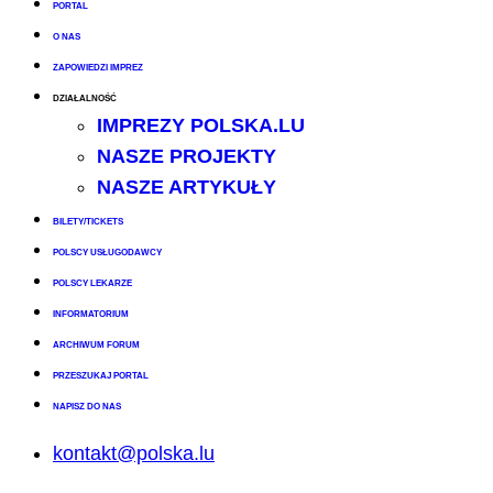
PORTAL
O NAS
ZAPOWIEDZI IMPREZ
DZIAŁALNOŚĆ
IMPREZY POLSKA.LU
NASZE PROJEKTY
NASZE ARTYKUŁY
BILETY/TICKETS
POLSCY USŁUGODAWCY
POLSCY LEKARZE
INFORMATORIUM
ARCHIWUM FORUM
PRZESZUKAJ PORTAL
NAPISZ DO NAS
kontakt@polska.lu