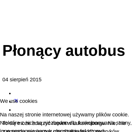
Płonący autobus
04 sierpień 2015
We use cookies
Na naszej stronie internetowej używamy plików cookie.
Niektóre z nich są niezbędne dla funkcjonowania strony,
To się może zdarzyć nawet w Luksemburgu. Nie, nie
inne pomagają nam w ulepszaniu tej strony i
z powodu zamieszek czy chuligańskich wybryków.