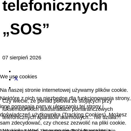
telefonicznych
„SOS”
07 sierpień 2026
We use cookies
Na naszej stronie internetowej używamy plików cookie.
Niektóre z nich są niezbędne dla funkcjonowania strony,
Czy wiecie, że ponad połowa ze stojących przy
inne pomagają nam w ulepszaniu tej strony i
luksemburskich autostradach pomarańczowych
doświadczeń użytkownika (Tracking Cookies). Możesz
telefonicznych aparatów alarmowych... nie działa?!
sam zdecydować, czy chcesz zezwolić na pliki cookie.
Na wielu z Was zapewne nie zrobi to wrażenia –