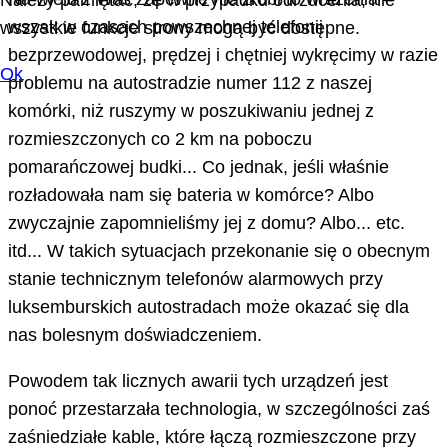
Należy pamiętać, że w przypadku odrzucenia, nie
wszak w czasach powszechnej telefonii
wszystkie funkcje strony mogą być dostępne.
bezprzewodowej, prędzej i chętniej wykręcimy w razie
Ok
problemu na autostradzie numer 112 z naszej
komórki, niż ruszymy w poszukiwaniu jednej z
rozmieszczonych co 2 km na poboczu
pomarańczowej budki... Co jednak, jeśli właśnie
rozładowała nam się bateria w komórce? Albo
zwyczajnie zapomnieliśmy jej z domu? Albo... etc.
itd... W takich sytuacjach przekonanie się o obecnym
stanie technicznym telefonów alarmowych przy
luksemburskich autostradach może okazać się dla
nas bolesnym doświadczeniem.
Powodem tak licznych awarii tych urządzeń jest
ponoć przestarzała technologia, w szczególności zaś
zaśniedziałe kable, które łączą rozmieszczone przy