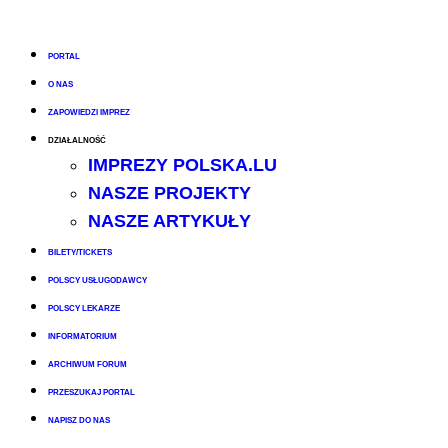
PORTAL
O NAS
ZAPOWIEDZI IMPREZ
DZIAŁALNOŚĆ
IMPREZY POLSKA.LU
NASZE PROJEKTY
NASZE ARTYKUŁY
BILETY/TICKETS
POLSCY USŁUGODAWCY
POLSCY LEKARZE
INFORMATORIUM
ARCHIWUM FORUM
PRZESZUKAJ PORTAL
NAPISZ DO NAS