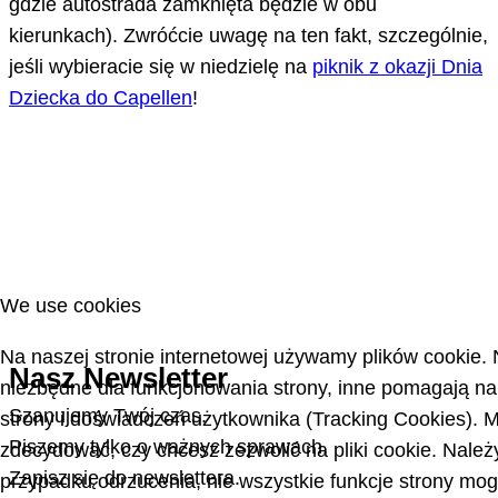
gdzie autostrada zamknięta będzie w obu
kierunkach). Zwróćcie uwagę na ten fakt, szczególnie,
jeśli wybieracie się w niedzielę na
piknik z okazji Dnia
Dziecka do Capellen
!
We use cookies
Na naszej stronie internetowej używamy plików cookie. N
Nasz Newsletter
niezbędne dla funkcjonowania strony, inne pomagają na
Szanujemy Twój czas.
strony i doświadczeń użytkownika (Tracking Cookies).
Piszemy tylko o ważnych sprawach.
zdecydować, czy chcesz zezwolić na pliki cookie. Należ
Zapisz się do newslettera.
przypadku odrzucenia, nie wszystkie funkcje strony mo