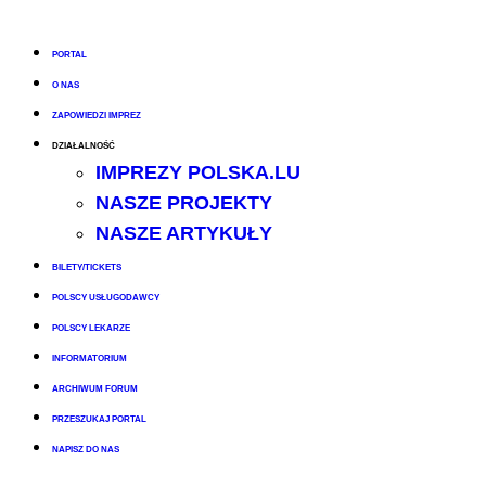
PORTAL
O NAS
ZAPOWIEDZI IMPREZ
DZIAŁALNOŚĆ
IMPREZY POLSKA.LU
NASZE PROJEKTY
NASZE ARTYKUŁY
BILETY/TICKETS
POLSCY USŁUGODAWCY
POLSCY LEKARZE
INFORMATORIUM
ARCHIWUM FORUM
PRZESZUKAJ PORTAL
NAPISZ DO NAS