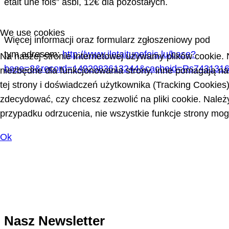
etait une fois” asbl, 12€ dla pozostałych.
We use cookies
Więcej informacji oraz formularz zgłoszeniowy pod
tym adresem:
http://www.iletaitunefois.lu/base?
Na naszej stronie internetowej używamy plików cookie. N
base=3&record=1492983613244&cacheid=Rs7431316
niezbędne dla funkcjonowania strony, inne pomagają n
tej strony i doświadczeń użytkownika (Tracking Cookie
zdecydować, czy chcesz zezwolić na pliki cookie. Należ
przypadku odrzucenia, nie wszystkie funkcje strony mo
Ok
Nasz Newsletter