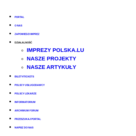
PORTAL
O NAS
ZAPOWIEDZI IMPREZ
DZIAŁALNOŚĆ
IMPREZY POLSKA.LU
NASZE PROJEKTY
NASZE ARTYKUŁY
BILETY/TICKETS
POLSCY USŁUGODAWCY
POLSCY LEKARZE
INFORMATORIUM
ARCHIWUM FORUM
PRZESZUKAJ PORTAL
NAPISZ DO NAS