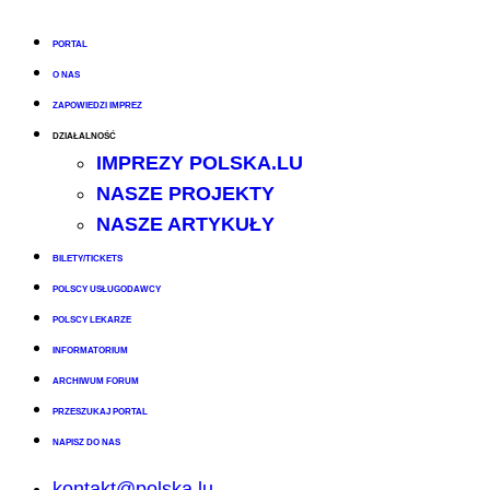
PORTAL
O NAS
ZAPOWIEDZI IMPREZ
DZIAŁALNOŚĆ
IMPREZY POLSKA.LU
NASZE PROJEKTY
NASZE ARTYKUŁY
BILETY/TICKETS
POLSCY USŁUGODAWCY
POLSCY LEKARZE
INFORMATORIUM
ARCHIWUM FORUM
PRZESZUKAJ PORTAL
NAPISZ DO NAS
kontakt@polska.lu