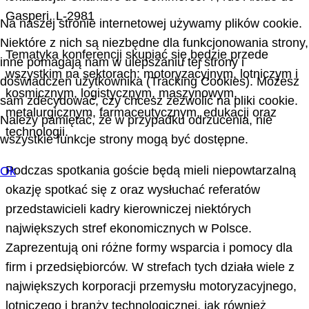
Gasperi, L-2981
Na naszej stronie internetowej używamy plików cookie.
Niektóre z nich są niezbędne dla funkcjonowania strony,
Tematyka konferencji skupiać się będzie przede
inne pomagają nam w ulepszaniu tej strony i
wszystkim na sektorach: motoryzacyjnym, lotniczym i
doświadczeń użytkownika (Tracking Cookies). Możesz
kosmicznym, logistycznym, maszynowym,
sam zdecydować, czy chcesz zezwolić na pliki cookie.
metalurgicznym, farmaceutycznym, edukacji oraz
Należy pamiętać, że w przypadku odrzucenia, nie
technologii.
wszystkie funkcje strony mogą być dostępne.
Podczas spotkania goście będą mieli niepowtarzalną
Ok
okazję spotkać się z oraz wysłuchać referatów
przedstawicieli kadry kierowniczej niektórych
największych stref ekonomicznych w Polsce.
Zaprezentują oni różne formy wsparcia i pomocy dla
firm i przedsiębiorców. W strefach tych działa wiele z
największych korporacji przemysłu motoryzacyjnego,
lotniczego i branży technologicznej, jak również