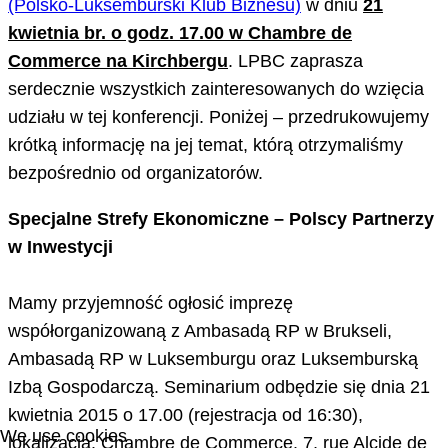
(Polsko-Luksemburski Klub Biznesu)
w dniu
21
kwietnia br. o godz. 17.00 w Chambre de
Commerce na Kirchbergu
. LPBC zaprasza
serdecznie wszystkich zainteresowanych do wzięcia
udziału w tej konferencji. Poniżej – przedrukowujemy
krótką informację na jej temat, którą otrzymaliśmy
bezpośrednio od organizatorów.
Specjalne Strefy Ekonomiczne – Polscy Partnerzy
w Inwestycji
Mamy przyjemność ogłosić imprezę
współorganizowaną z Ambasadą RP w Brukseli,
Ambasadą RP w Luksemburgu oraz Luksemburską
Izbą Gospodarczą. Seminarium odbędzie się dnia 21
kwietnia 2015 o 17.00 (rejestracja od 16:30),
We use cookies
lokalizacja: Chambre de Commerce. 7, rue Alcide de