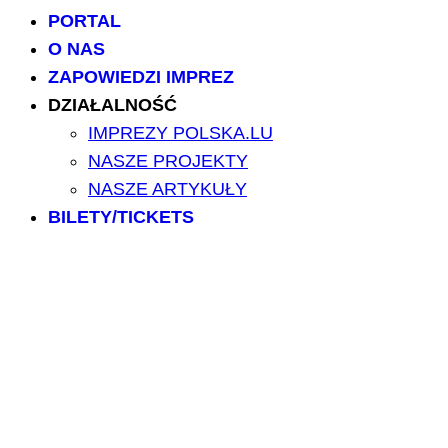
PORTAL
O NAS
ZAPOWIEDZI IMPREZ
DZIAŁALNOŚĆ
IMPREZY POLSKA.LU
NASZE PROJEKTY
NASZE ARTYKUŁY
BILETY/TICKETS
POLSCY USŁUGODAWCY
POLSCY LEKARZE
INFORMATORIUM
ARCHIWUM FORUM
PRZESZUKAJ PORTAL
NAPISZ DO NAS
kontakt@polska.lu