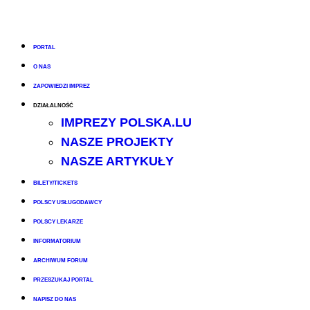
PORTAL
O NAS
ZAPOWIEDZI IMPREZ
DZIAŁALNOŚĆ
IMPREZY POLSKA.LU
NASZE PROJEKTY
NASZE ARTYKUŁY
BILETY/TICKETS
POLSCY USŁUGODAWCY
POLSCY LEKARZE
INFORMATORIUM
ARCHIWUM FORUM
PRZESZUKAJ PORTAL
NAPISZ DO NAS