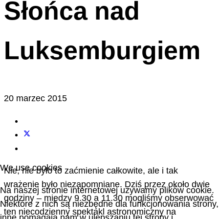
Słońca nad
Luksemburgiem
20 marzec 2015
We use cookies
Nie, nie było to zaćmienie całkowite, ale i tak
wrażenie było niezapomniane. Dziś przez około dwie
Na naszej stronie internetowej używamy plików cookie.
godziny – między 9.30 a 11.30 mogliśmy obserwować
Niektóre z nich są niezbędne dla funkcjonowania strony,
ten niecodzienny spektakl astronomiczny na
inne pomagają nam w ulepszaniu tej strony i