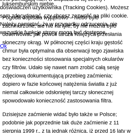
luksemburskim niebie.
doświadczeń użytkownika (Tracking Cookies). Możesz
sam zdecydować, czy chcesz zezwolić na pliki cookie.
Pogoda dopisała wyjątkowo – niebo było
Należy pamiętać, że w przypadku odrzucenia, nie
zachmurzone, ale nie na tyle, by nie można było
wszystkie funkcje strony mogą być dostępne.
obserwować jak powoli tarcza Księżyca przesłania
słoneczny okrąg. W północnej części kraju gęstość
Ok
chmur była optymalna dla obserwacji tego zjawiska
bez konieczności stosowania specjalnych okularów
czy filtrów. Udało się nawet nam zrobić całą sesję
zdjęciową dokumentującą przebieg zaćmienia;
dopiero w fazie końcowej natężenia światła z już
niemal całkowicie odsłoniętej tarczy słonecznej
spowodowało konieczność zastosowania filtra.
Dzisiejsze zaćmienie widać było także w Polsce;
podobnie jak poprzednie tak duże zaćmienie z 11
sierpnia 1999 r., z tą jednak różnicą, iż przed 16 laty w