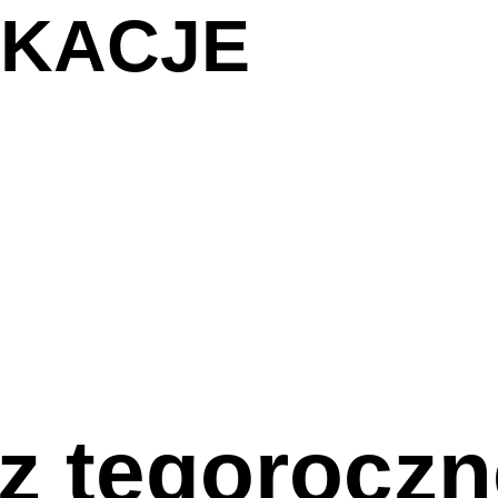
IKACJE
 z tegorocz