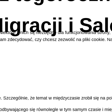
igracji i Sa
Niektóre z nich są niezbędne dla funkcjonowania strony,
m zdecydować, czy chcesz zezwolić na pliki cookie. Na
. Szczególnie, że temat w międzyczasie zrobił się na pol
z odbywającego się równolegle w tym samym czasie i miej