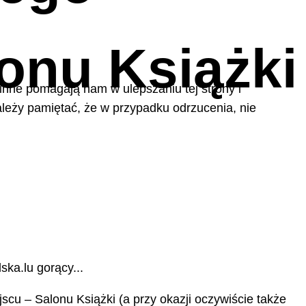
lonu Książki
 inne pomagają nam w ulepszaniu tej strony i
leży pamiętać, że w przypadku odrzucenia, nie
ska.lu gorący...
scu – Salonu Książki (a przy okazji oczywiście także