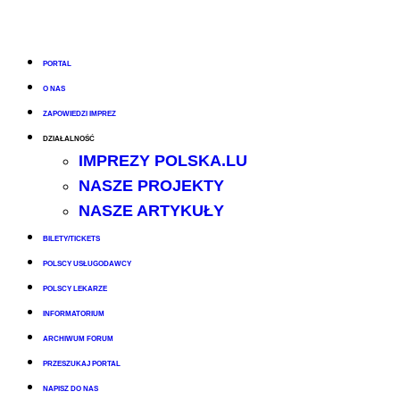
PORTAL
O NAS
ZAPOWIEDZI IMPREZ
DZIAŁALNOŚĆ
IMPREZY POLSKA.LU
NASZE PROJEKTY
NASZE ARTYKUŁY
BILETY/TICKETS
POLSCY USŁUGODAWCY
POLSCY LEKARZE
INFORMATORIUM
ARCHIWUM FORUM
PRZESZUKAJ PORTAL
NAPISZ DO NAS