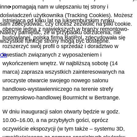
inne pomagają nam w ulepszaniu tej strony i
doświadczeń użytkownika (Tracking Cookies). Możesz
Istniejąca od kilku lat na luksemburskim rynku,
sam zdecydować, czy chcesz zezwolić na pliki cookie.
obecnie jedna z największych w branży remontowo-
Należy pamiętać, że w przypadku odrzucenia, nie
budowlanej, polska firma BatiPol, zdecydowała się
wszystkie funkcje strony mogą być dostępne.
rozszerzyć swój profil o sprzedaż i doradztwo w
kwestiach związanych z wyposażeniem i
Ok
wykończeniem wnętrz. W najbliższą sobotę (14
marca) zaprasza wszystkich zainteresowanych na
uroczyste otwarcie swojego nowego salonu
handlowo-wystawienniczego na terenie strefy
przemysłowo-handlowej Bourmicht w Bertrange.
W dniu inauguracji salon otwarty będzie w godz.
10.00–16.00, a na przybyłych gości, oprócz
oczywiście ekspozycji (w tym także – systemu 3D,