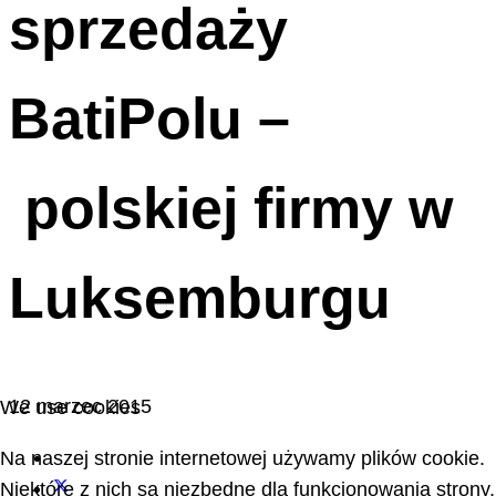
sprzedaży
BatiPolu –
polskiej firmy w
Luksemburgu
12 marzec 2015
We use cookies
Na naszej stronie internetowej używamy plików cookie.
Niektóre z nich są niezbędne dla funkcjonowania strony,