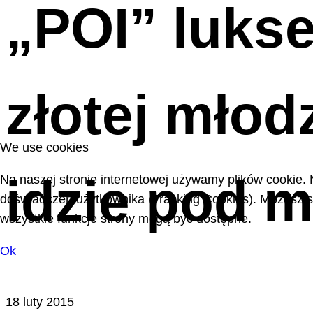
„POI” lukse
złotej mło
We use cookies
idzie pod m
Na naszej stronie internetowej używamy plików cookie. 
doświadczeń użytkownika (Tracking Cookies). Możesz sa
wszystkie funkcje strony mogą być dostępne.
Ok
18 luty 2015