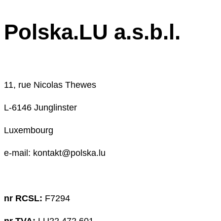
Polska.LU a.s.b.l.
11, rue Nicolas Thewes
L-6146 Junglinster
Luxembourg
e-mail: kontakt@polska.lu
nr RCSL:
F7294
nr TVA:
LU22 472 601