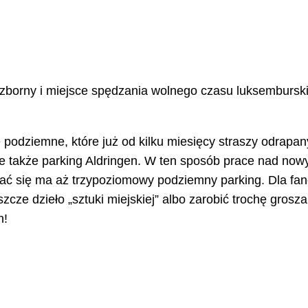
t zborny i miejsce spędzania wolnego czasu luksembursk
 podziemne, które już od kilku miesięcy straszy odrapan
ie także parking Aldringen. W ten sposób prace nad now
ować się ma aż trzypoziomowy podziemny parking. Dla f
zcze dzieło „sztuki miejskiej” albo zarobić trochę grosza
h!