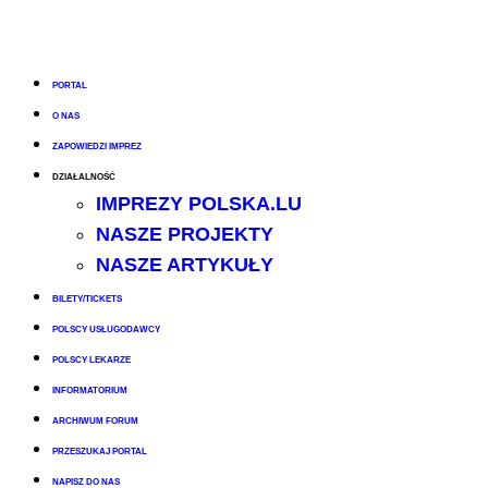
PORTAL
O NAS
ZAPOWIEDZI IMPREZ
DZIAŁALNOŚĆ
IMPREZY POLSKA.LU
NASZE PROJEKTY
NASZE ARTYKUŁY
BILETY/TICKETS
POLSCY USŁUGODAWCY
POLSCY LEKARZE
INFORMATORIUM
ARCHIWUM FORUM
PRZESZUKAJ PORTAL
NAPISZ DO NAS