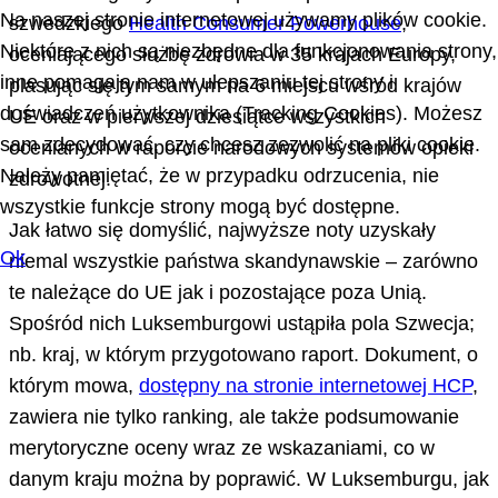
Na naszej stronie internetowej używamy plików cookie.
szwedzkiego
Health Consumer Powerhouse
,
Niektóre z nich są niezbędne dla funkcjonowania strony,
oceniającego służbę zdrowia w 35 krajach Europy,
inne pomagają nam w ulepszaniu tej strony i
plasując się tym samym na 6 miejscu wśród krajów
doświadczeń użytkownika (Tracking Cookies). Możesz
UE oraz w pierwszej dziesiątce wszystkich
sam zdecydować, czy chcesz zezwolić na pliki cookie.
ocenianych w raporcie narodowych systemów opieki
Należy pamiętać, że w przypadku odrzucenia, nie
zdrowotnej.
wszystkie funkcje strony mogą być dostępne.
Jak łatwo się domyślić, najwyższe noty uzyskały
Ok
niemal wszystkie państwa skandynawskie – zarówno
te należące do UE jak i pozostające poza Unią.
Spośród nich Luksemburgowi ustąpiła pola Szwecja;
nb. kraj, w którym przygotowano raport. Dokument, o
którym mowa,
dostępny na stronie internetowej HCP
,
zawiera nie tylko ranking, ale także podsumowanie
merytoryczne oceny wraz ze wskazaniami, co w
danym kraju można by poprawić. W Luksemburgu, jak