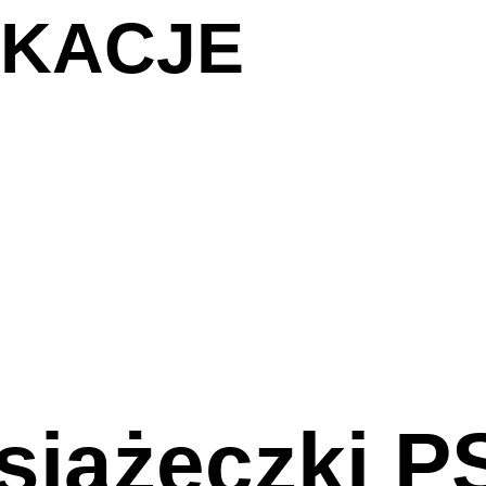
IKACJE
siążeczki 