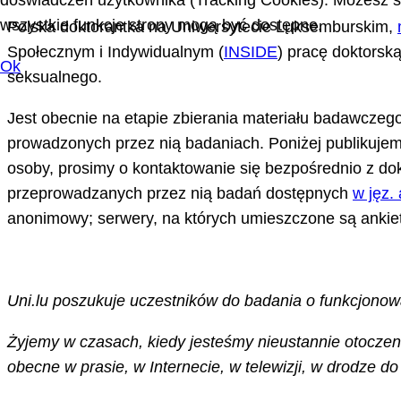
doświadczeń użytkownika (Tracking Cookies). Możesz sa
wszystkie funkcje strony mogą być dostępne.
Polska doktorantka na Uniwersytecie Luksemburskim,
Społecznym i Indywidualnym (
INSIDE
) pracę doktorsk
Ok
seksualnego.
Jest obecnie na etapie zbierania materiału badawczego
prowadzonych przez nią badaniach. Poniżej publikujemy
osoby, prosimy o kontaktowanie się bezpośrednio z dokt
przeprowadzanych przez nią badań dostępnych
w jęz.
anonimowy; serwery, na których umieszczone są ankie
Uni.lu poszukuje uczestników do badania o funkcjono
Żyjemy w czasach, kiedy jesteśmy nieustannie otoczen
obecne w prasie, w Internecie, w telewizji, w drodze do