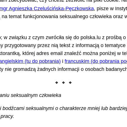
m zdecydować, czy chcesz zezwolić na pliki cookie. Na
mgr Agnieszka Czeluścińska-Pęczkowska
, pisze w Ins
ą na temat funkcjonowania seksualnego człowieka oraz 
; w związku z czym zwróciła się do polska.lu z prośbą 
 przygotowany przez nią tekst z informacją o tematyce 
orantką, której adres email znaleźć można poniżej w tek
 angielskim (tu do pobrania)
i
francuskim (do pobrania po
ty nie gromadzą żadnych informacji o osobach badanych
❖ ❖ ❖
waniu seksualnym człowieka
i bodźcami seksualnymi o charakterze mniej lub bardzie
 pracy.