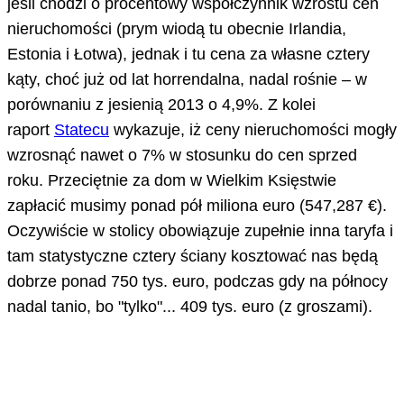
jeśli chodzi o procentowy współczynnik wzrostu cen
nieruchomości (prym wiodą tu obecnie Irlandia,
Estonia i Łotwa), jednak i tu cena za własne cztery
kąty, choć już od lat horrendalna, nadal rośnie – w
porównaniu z jesienią 2013 o 4,9%. Z kolei
raport
Statecu
wykazuje, iż ceny nieruchomości mogły
wzrosnąć nawet o 7% w stosunku do cen sprzed
roku. Przeciętnie za dom w Wielkim Księstwie
zapłacić musimy ponad pół miliona euro (547,287 €).
Oczywiście w stolicy obowiązuje zupełnie inna taryfa i
tam statystyczne cztery ściany kosztować nas będą
dobrze ponad 750 tys. euro, podczas gdy na północy
nadal tanio, bo "tylko"... 409 tys. euro (z groszami).