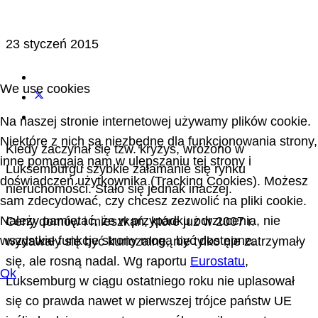
23 styczeń 2015
We use cookies
Na naszej stronie internetowej używamy plików cookie.
Niektóre z nich są niezbędne dla funkcjonowania strony,
Kiedy zaczynał się tzw. kryzys, wróżono w
inne pomagają nam w ulepszaniu tej strony i
Luksemburgu szybkie załamanie się rynku
doświadczeń użytkownika (Tracking Cookies). Możesz
nieruchomości. Stało się jednak inaczej.
sam zdecydować, czy chcesz zezwolić na pliki cookie.
Należy pamiętać, że w przypadku odrzucenia, nie
Ceny domów i mieszkań, które już w 2007 r.
wszystkie funkcje strony mogą być dostępne.
wydawały się być kuriozalne, nie tylko nie zatrzymały
się, ale rosną nadal. Wg raportu
Eurostatu
,
Ok
Luksemburg w ciągu ostatniego roku nie uplasował
się co prawda nawet w pierwszej trójce państw UE