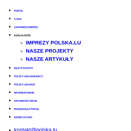
PORTAL
O NAS
ZAPOWIEDZI IMPREZ
DZIAŁALNOŚĆ
IMPREZY POLSKA.LU
NASZE PROJEKTY
NASZE ARTYKUŁY
BILETY/TICKETS
POLSCY USŁUGODAWCY
POLSCY LEKARZE
INFORMATORIUM
ARCHIWUM FORUM
PRZESZUKAJ PORTAL
NAPISZ DO NAS
kontakt@polska.lu