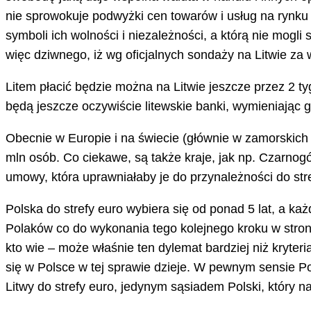
nie sprowokuje podwyżki cen towarów i usług na rynku 
symboli ich wolności i niezależności, a którą nie mogli 
więc dziwnego, iż wg oficjalnych sondaży na Litwie za
Litem płacić będzie można na Litwie jeszcze przez 2 t
będą jeszcze oczywiście litewskie banki, wymieniając g
Obecnie w Europie i na świecie (głównie w zamorskich t
mln osób. Co ciekawe, są także kraje, jak np. Czarnogór
umowy, która uprawniałaby je do przynależności do stre
Polska do strefy euro wybiera się od ponad 5 lat, a k
Polaków co do wykonania tego kolejnego kroku w stronę
kto wie – może właśnie ten dylemat bardziej niż kryte
się w Polsce w tej sprawie dzieje. W pewnym sensie Pol
Litwy do strefy euro, jedynym sąsiadem Polski, który 