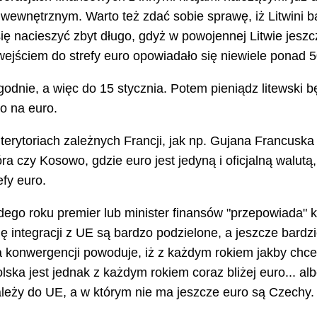
wewnętrznym. Warto też zdać sobie sprawę, iż Litwini ba
się nacieszyć zbyt długo, gdyż w powojennej Litwie jeszcze
 wejściem do strefy euro opowiadało się niewiele ponad
ygodnie, a więc do 15 stycznia. Potem pieniądz litewsk
o na euro.
erytoriach zależnych Francji, jak np. Gujana Francuska 
a czy Kosowo, gdzie euro jest jedyną i oficjalną walutą,
fy euro.
ażdego roku premier lub minister finansów "przepowiada"
 integracji z UE są bardzo podzielone, a jeszcze bardzi
ria konwergencji powoduje, iż z każdym rokiem jakby chc
ska jest jednak z każdym rokiem coraz bliżej euro... al
należy do UE, a w którym nie ma jeszcze euro są Czechy.