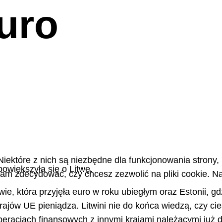
uro
Niektóre z nich są niezbędne dla funkcjonowania strony,
owiększyła się o Litwę.
m zdecydować, czy chcesz zezwolić na pliki cookie. Na
ie, która przyjęła euro w roku ubiegłym oraz Estonii, gd
jów UE pieniądza. Litwini nie do końca wiedzą, czy cies
peracjach finansowych z innymi krajami należącymi już 