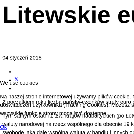
Litewskie e
04 styczeń 2015
We use cookies
Na naszej stronie internetowej używamy plików cookie. 
Z początkiem roku liczba państw-członków strefy euro p
doświadczeń użytkownika (Tracking Cookies). Możesz sa
wszystkie funkcje strony mogą być dostępne.
Tym samym ostatni z tzw. krajów nadbałtyckich (po Łotw
waluty narodowej na rzecz wspólnego dla obecnie 19 kra
Ok
swobodę jaką daje wspólna waluta w handlu i innych o