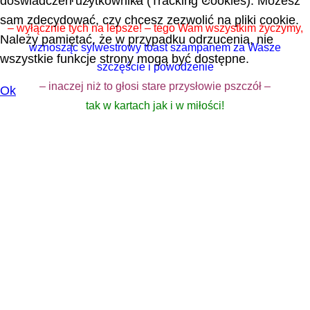
doświadczeń użytkownika (Tracking Cookies). Możesz
sam zdecydować, czy chcesz zezwolić na pliki cookie.
– wyłącznie tych na lepsze! – tego Wam wszystkim życzymy,
Należy pamiętać, że w przypadku odrzucenia, nie
wznosząc sylwestrowy toast szampanem za Wasze
wszystkie funkcje strony mogą być dostępne.
szczęście i powodzenie
– inaczej niż to głosi stare przysłowie pszczół –
Ok
tak w kartach jak i w miłości!