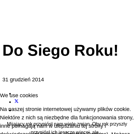
Do Siego Roku!
31 grudzień 2014
We use cookies
Na naszej stronie internetowej używamy plików cookie.
Niektóre z nich są niezbędne dla funkcjonowania strony,
Mijający rok przyniósł nam wiele zmian. Oby rok przyszły
inne pomagają nam w ulepszaniu tej strony i
przyniósł ich jeszcze więcej, ale...