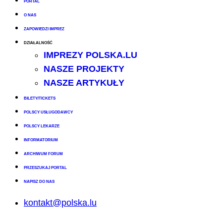
PORTAL
O NAS
ZAPOWIEDZI IMPREZ
DZIAŁALNOŚĆ
IMPREZY POLSKA.LU
NASZE PROJEKTY
NASZE ARTYKUŁY
BILETY/TICKETS
POLSCY USŁUGODAWCY
POLSCY LEKARZE
INFORMATORIUM
ARCHIWUM FORUM
PRZESZUKAJ PORTAL
NAPISZ DO NAS
kontakt@polska.lu