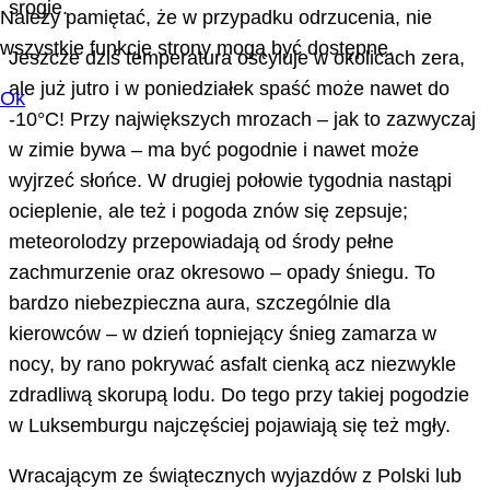
srogie.
Należy pamiętać, że w przypadku odrzucenia, nie
wszystkie funkcje strony mogą być dostępne.
Jeszcze dziś temperatura oscyluje w okolicach zera,
ale już jutro i w poniedziałek spaść może nawet do
Ok
-10°C! Przy największych mrozach – jak to zazwyczaj
w zimie bywa – ma być pogodnie i nawet może
wyjrzeć słońce. W drugiej połowie tygodnia nastąpi
ocieplenie, ale też i pogoda znów się zepsuje;
meteorolodzy przepowiadają od środy pełne
zachmurzenie oraz okresowo – opady śniegu. To
bardzo niebezpieczna aura, szczególnie dla
kierowców – w dzień topniejący śnieg zamarza w
nocy, by rano pokrywać asfalt cienką acz niezwykle
zdradliwą skorupą lodu. Do tego przy takiej pogodzie
w Luksemburgu najczęściej pojawiają się też mgły.
Wracającym ze świątecznych wyjazdów z Polski lub