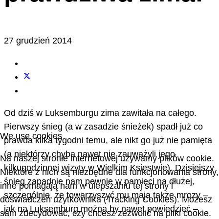
27 grudzień 2014
Od dziś w Luksemburgu zima zawitała na całego.
Pierwszy śnieg (a w zasadzie śnieżek) spadł już co
We use cookies
prawda kilka tygodni temu, ale nikt go już nie pamięta
(a niektórzy chyba nawet nie zauważyli jego
Na naszej stronie internetowej używamy plików cookie.
kilkugodzinnej wizyty w Wielkim Księstwie). Dzisiejszy
Niektóre z nich są niezbędne dla funkcjonowania strony,
śnieg zapadnie nam pewnie w pamięci na dłużej,
inne pomagają nam w ulepszaniu tej strony i
szczególnie, że towarzyszyć mu mają także mrozy –
doświadczeń użytkownika (Tracking Cookies). Możesz
jak na Luksemburg można by nawet powiedzieć –
sam zdecydować, czy chcesz zezwolić na pliki cookie.