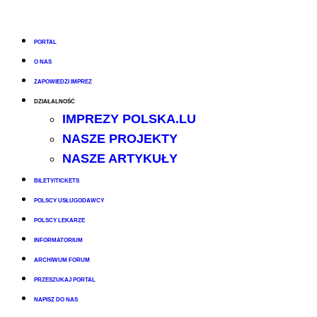
PORTAL
O NAS
ZAPOWIEDZI IMPREZ
DZIAŁALNOŚĆ
IMPREZY POLSKA.LU
NASZE PROJEKTY
NASZE ARTYKUŁY
BILETY/TICKETS
POLSCY USŁUGODAWCY
POLSCY LEKARZE
INFORMATORIUM
ARCHIWUM FORUM
PRZESZUKAJ PORTAL
NAPISZ DO NAS