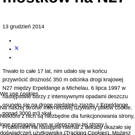
13 grudzień 2014
Trwało to całe 17 lat, nim udało się w końcu
przywrócić drożność 350 m odcinka drogi krajowej
N27 między Erpeldange a Michelau. 6 lipca 1997 w
We use cookies
następstwie burzy z intensywnymi opadami deszczu
osunęło się na drogę niedaleko zjazdu z Erpeldange
Na naszej stronie internetowej używamy plików cookie.
ponad 3000 m3 skał.
Niektóre z nich są niezbędne dla funkcjonowania strony,
inne pomagają nam w ulepszaniu tej strony i
Problemem na następne niemal 2 dekady okazało się
doświadczeń użytkownika (Tracking Cookies). Możesz