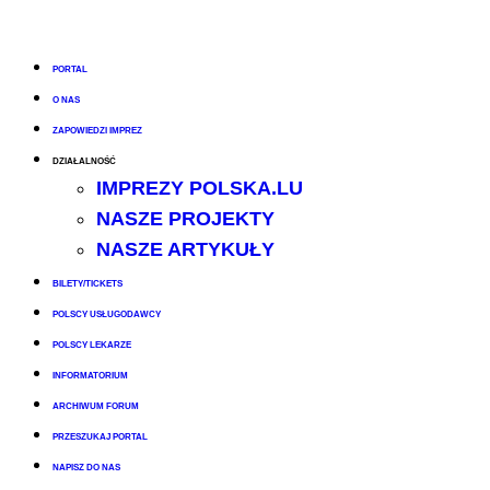
PORTAL
O NAS
ZAPOWIEDZI IMPREZ
DZIAŁALNOŚĆ
IMPREZY POLSKA.LU
NASZE PROJEKTY
NASZE ARTYKUŁY
BILETY/TICKETS
POLSCY USŁUGODAWCY
POLSCY LEKARZE
INFORMATORIUM
ARCHIWUM FORUM
PRZESZUKAJ PORTAL
NAPISZ DO NAS