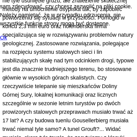
nie tyle usunięcie gruzu, ale znalezienie skutecznej
sam zdecydować, czy chcesz zezwolić na pliki cookie.
metody na umocnienie osypiska tak, by zapobiec
Należy pamiętać, że w przypadku odrzucenia, nie
powtórzeniu się sytuacji w przyszłości. Pomogło w
wszystkie funkcje strony mogą być dostępne.
końcu 2,3 mln euro oraz holenderska firma
specjalizująca się w rozwiązywaniu problemów natury
Ok
geologicznej. Zastosowane rozwiązania, polegające
na rozpięciu systemu stalowych sieci i lin
stabilizujących skałę nad tym odcinkiem drogi, typowe
jest dla znacznie trudniejszego terenu, bo stosowane
głównie w wysokich górach skalistych. Czy
rzeczywiście telepanie się mieszkańców Doliny
Górnej Sury, lokalnej komunikacji oraz licznych
szczególnie w sezonie letnim turystów po dwóch
prowizorych stalowych przeprawach musiało trwać aż
17 lat? A czy budowa tuenlu Gousellerbierg musiała
trwać niemal tyle samo? A tunel Grouft?... Widać