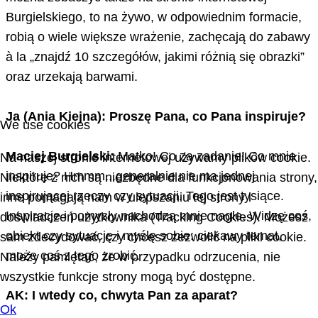
Burgielskiego, to na żywo, w odpowiednim formacie,
robią o wiele większe wrażenie, zachęcają do zabawy
à la „znajdź 10 szczegółów, jakimi różnią się obrazki”
oraz urzekają barwami.
Ja (Ania Kiejna): Proszę Pana, co Pana inspiruje?
We use cookies
Maciej Burgielski:
Matko! Co za zadanie! Co mnie
Na naszej stronie internetowej używamy plików cookie.
inspiruje? Hmmm...generalnie nie ma jednej
Niektóre z nich są niezbędne dla funkcjonowania strony,
inspirującej rzeczy czy sytuacji. Tego jest tysiące.
inne pomagają nam w ulepszaniu tej strony i
Inspiracje i pomysły nachodzą mnie nagle. Widzę coś,
doświadczeń użytkownika (Tracking Cookies). Możesz
obiekt czy sytuację i myślę sobie: ciekawy temat,
sam zdecydować, czy chcesz zezwolić na pliki cookie.
może coś z tego zrobić.
Należy pamiętać, że w przypadku odrzucenia, nie
wszystkie funkcje strony mogą być dostępne.
AK: I wtedy co, chwyta Pan za aparat?
Ok