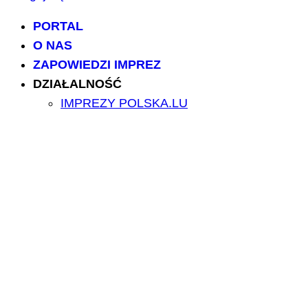
PORTAL
O NAS
ZAPOWIEDZI IMPREZ
DZIAŁALNOŚĆ
IMPREZY POLSKA.LU
NASZE PROJEKTY
NASZE ARTYKUŁY
BILETY/TICKETS
POLSCY USŁUGODAWCY
POLSCY LEKARZE
INFORMATORIUM
ARCHIWUM FORUM
PRZESZUKAJ PORTAL
NAPISZ DO NAS