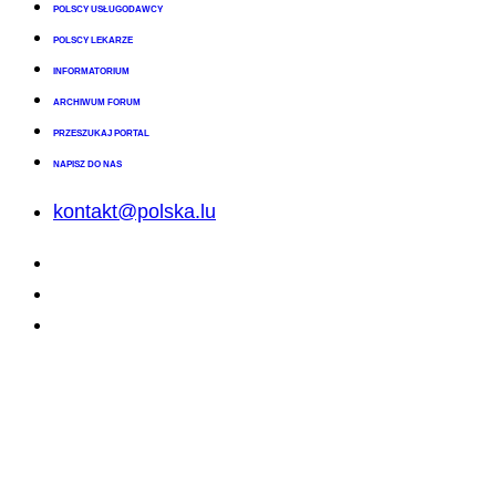
POLSCY USŁUGODAWCY
POLSCY LEKARZE
INFORMATORIUM
ARCHIWUM FORUM
PRZESZUKAJ PORTAL
NAPISZ DO NAS
kontakt@polska.lu