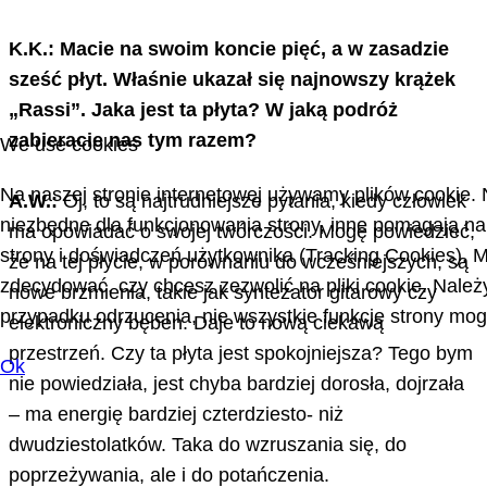
K.K.: Macie na swoim koncie pięć, a w zasadzie
sześć płyt. Właśnie ukazał się najnowszy krążek
„Rassi”. Jaka jest ta płyta? W jaką podróż
zabieracie nas tym razem?
We use cookies
Na naszej stronie internetowej używamy plików cookie. N
A.W.:
Oj, to są najtrudniejsze pytania, kiedy człowiek
niezbędne dla funkcjonowania strony, inne pomagają na
ma opowiadać o swojej twórczości. Mogę powiedzieć,
strony i doświadczeń użytkownika (Tracking Cookies).
że na tej płycie, w porównaniu do wcześniejszych, są
zdecydować, czy chcesz zezwolić na pliki cookie. Należ
nowe brzmienia, takie jak syntezator gitarowy czy
przypadku odrzucenia, nie wszystkie funkcje strony mo
elektroniczny bęben. Daje to nową ciekawą
przestrzeń. Czy ta płyta jest spokojniejsza? Tego bym
Ok
nie powiedziała, jest chyba bardziej dorosła, dojrzała
– ma energię bardziej czterdziesto- niż
dwudziestolatków. Taka do wzruszania się, do
poprzeżywania, ale i do potańczenia.