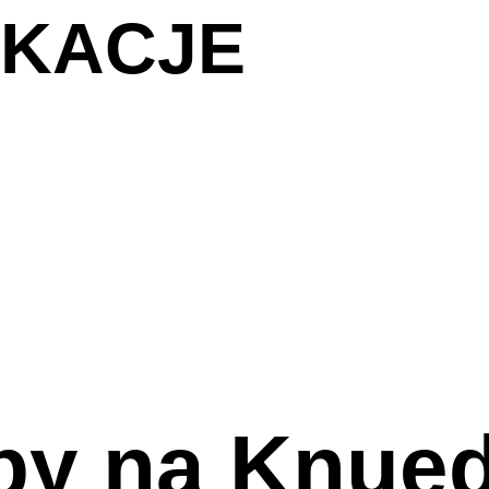
IKACJE
py na Knued